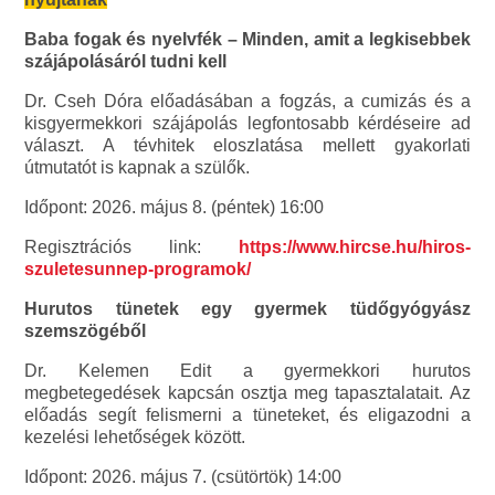
Baba fogak és nyelvfék – Minden, amit a legkisebbek
szájápolásáról tudni kell
Dr. Cseh Dóra
előadásában a fogzás, a cumizás és a
kisgyermekkori szájápolás legfontosabb kérdéseire ad
választ. A tévhitek eloszlatása mellett gyakorlati
útmutatót is kapnak a szülők.
Időpont: 2026. május 8. (péntek) 16:00
Regisztrációs link:
https://www.hircse.hu/hiros-
szuletesunnep-programok/
Hurutos tünetek egy gyermek tüdőgyógyász
szemszögéből
Dr. Kelemen Edit
a gyermekkori hurutos
megbetegedések kapcsán osztja meg tapasztalatait. Az
előadás segít felismerni a tüneteket, és eligazodni a
kezelési lehetőségek között.
Időpont: 2026. május 7. (csütörtök) 14:00