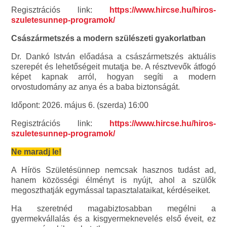
Regisztrációs link:
https://www.hircse.hu/hiros-
szuletesunnep-programok/
Császármetszés a modern szülészeti gyakorlatban
Dr. Dankó István
előadása a császármetszés aktuális
szerepét és lehetőségeit mutatja be. A résztvevők átfogó
képet kapnak arról, hogyan segíti a modern
orvostudomány az anya és a baba biztonságát.
Időpont: 2026. május 6. (szerda) 16:00
Regisztrációs link:
https://www.hircse.hu/hiros-
szuletesunnep-programok/
Ne maradj le!
A Hírös Születésünnep nemcsak hasznos tudást ad,
hanem közösségi élményt is nyújt, ahol a szülők
megoszthatják egymással tapasztalataikat, kérdéseiket.
Ha szeretnéd magabiztosabban megélni a
gyermekvállalás és a kisgyermeknevelés első éveit, ez