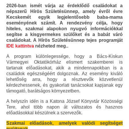
2026-ban ismét várja az érdeklődő családokat a
népszerű Hírös Születésünnep, amely évről évre
Kecskemét egyik legjelentősebb baba-mama
eseményének számít. A rendezvény célja, hogy
hiteles, szakmai alapokon nyugvó információkkal
segítse a kisgyermekes szülőket és a babát váró
családokat. A Hírös Születésünnep tejes programját
IDE kattintva
nézheted meg..
A program különlegessége, hogy a
Bács-Kiskun
Vármegyei Oktatókórház
elismert szakemberei is
tartanak előadásokat, akik a mindennapokban is a
családok egészségéért dolgoznak. Az esemény kiváló
lehetőség arra, hogy a résztvevők közvetlenül
kérdezhessenek, és gyakorlati tanácsokat kapjanak egy
támogató, barátságos környezetben.
A helyszín idén is a
Katona József Könyvtár
Közösségi
Tere, ahol több napon át változatos és hasznos
előadásokkal készülnek a szervezők.
Szakmai előadások, amelyek valódi segítséget
nyújtanak