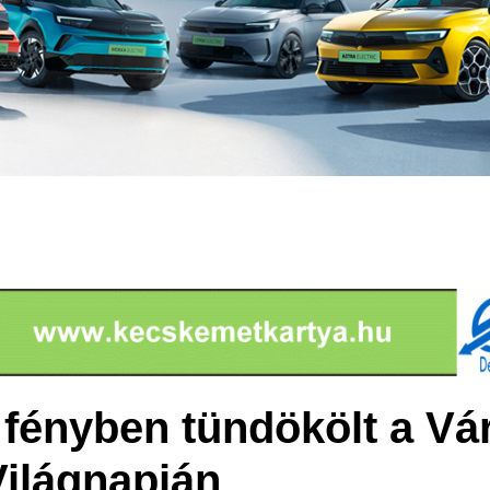
k fényben tündökölt a Vá
ilágnapján