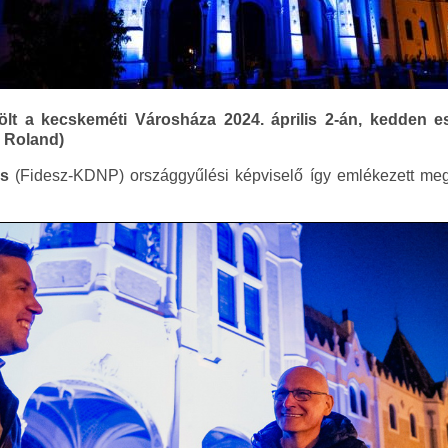
lt a kecskeméti Városháza 2024. április 2-án, kedden e
r Roland)
ás
(Fidesz-KDNP) országgyűlési képviselő így emlékezett meg