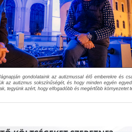
ilágnapján gondolataink az autizmussal élő emberekre és csal
sük az autizmus sokszínűségét, és hogy minden egyén egyedi
sak, tegyünk azért, hogy elfogadóbb és megértőbb környezetet 