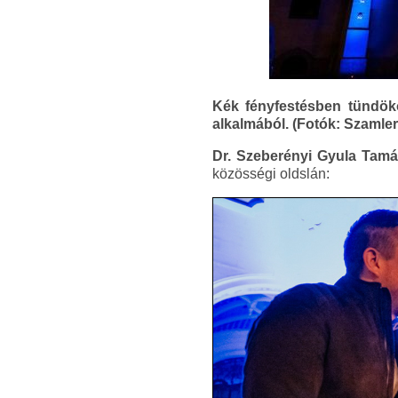
Kék fényfestésben tündökö
alkalmából. (Fotók: Szamle
Dr. Szeberényi Gyula Tam
közösségi oldslán: