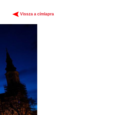
Vissza a címlapra