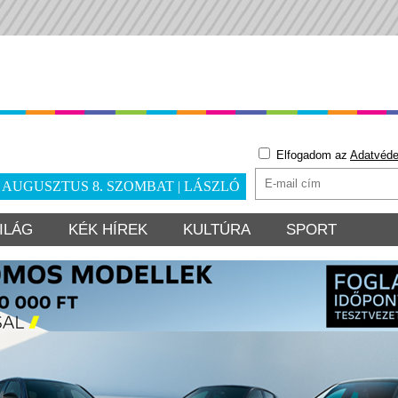
Elfogadom az
Adatvéde
. AUGUSZTUS 8. SZOMBAT | LÁSZLÓ
ILÁG
KÉK HÍREK
KULTÚRA
SPORT