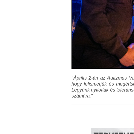
"Április 2-án az Autizmus V
hogy felismerjük és megért
Legyünk nyitottak és tolerán
számára."