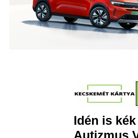
Idén is ké
Autizmus V