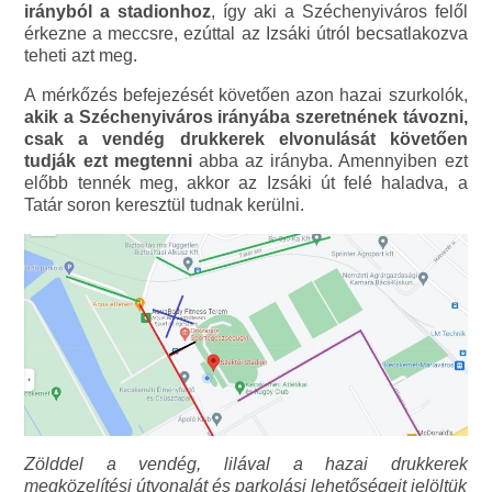
irányból a stadionhoz
, így aki a Széchenyiváros felől
érkezne a meccsre, ezúttal az Izsáki útról becsatlakozva
teheti azt meg.
A mérkőzés befejezését követően azon hazai szurkolók,
akik a Széchenyiváros irányába szeretnének távozni,
csak a vendég drukkerek elvonulását követően
tudják ezt megtenni
abba az irányba. Amennyiben ezt
előbb tennék meg, akkor az Izsáki út felé haladva, a
Tatár soron keresztül tudnak kerülni.
Zölddel a vendég, lilával a hazai drukkerek
megközelítési útvonalát és parkolási lehetőségeit jelöltük