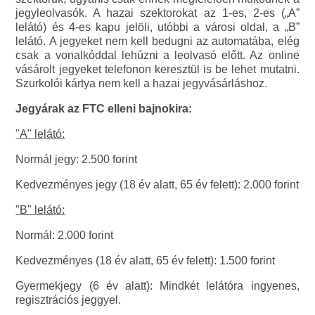
jegyleolvasók. A hazai szektorokat az 1-es, 2-es („A”
lelátó) és 4-es kapu jelöli, utóbbi a városi oldal, a „B”
lelátó. A jegyeket nem kell bedugni az automatába, elég
csak a vonalkóddal lehúzni a leolvasó előtt. Az online
vásárolt jegyeket telefonon keresztül is be lehet mutatni.
Szurkolói kártya nem kell a hazai jegyvásárláshoz.
Jegyárak az FTC elleni bajnokira:
"A" lelátó:
Normál jegy: 2.500 forint
Kedvezményes jegy (18 év alatt, 65 év felett): 2.000 forint
"B" lelátó:
Normál: 2.000 forint
Kedvezményes (18 év alatt, 65 év felett): 1.500 forint
Gyermekjegy (6 év alatt): Mindkét lelátóra ingyenes,
regisztrációs jeggyel.