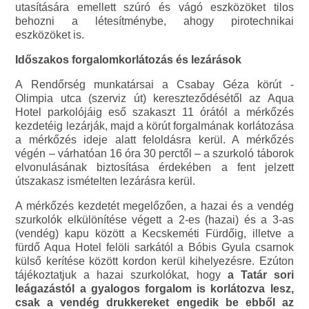
utasítására emellett szúró és vágó eszközöket tilos
behozni a létesítménybe, ahogy pirotechnikai
eszközöket is.
Időszakos forgalomkorlátozás és lezárások
A Rendőrség munkatársai a Csabay Géza körút -
Olimpia utca (szerviz út) kereszteződésétől az Aqua
Hotel parkolójáig eső szakaszt 11 órától a mérkőzés
kezdetéig lezárják, majd a körút forgalmának korlátozása
a mérkőzés ideje alatt feloldásra kerül. A mérkőzés
végén – várhatóan 16 óra 30 perctől – a szurkoló táborok
elvonulásának biztosítása érdekében a fent jelzett
útszakasz ismételten lezárásra kerül.
A mérkőzés kezdetét megelőzően, a hazai és a vendég
szurkolók elkülönítése végett a 2-es (hazai) és a 3-as
(vendég) kapu között a Kecskeméti Fürdőig, illetve a
fürdő Aqua Hotel felöli sarkától a Bóbis Gyula csarnok
külső kerítése között kordon kerül kihelyezésre. Ezúton
tájékoztatjuk a hazai szurkolókat, hogy
a Tatár sori
leágazástól a gyalogos forgalom is korlátozva lesz,
csak a vendég drukkereket engedik be ebből az