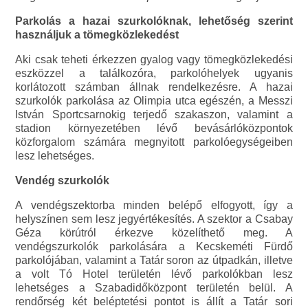
Parkolás a hazai szurkolóknak, lehetőség szerint
használjuk a tömegközlekedést
Aki csak teheti érkezzen gyalog vagy tömegközlekedési
eszközzel a találkozóra, parkolóhelyek ugyanis
korlátozott számban állnak rendelkezésre. A hazai
szurkolók parkolása az Olimpia utca egészén, a Messzi
István Sportcsarnokig terjedő szakaszon, valamint a
stadion környezetében lévő bevásárlóközpontok
közforgalom számára megnyitott parkolóegységeiben
lesz lehetséges.
Vendég szurkolók
A vendégszektorba minden belépő elfogyott, így a
helyszínen sem lesz jegyértékesítés. A szektor a Csabay
Géza körútról érkezve közelíthető meg. A
vendégszurkolók parkolására a Kecskeméti Fürdő
parkolójában, valamint a Tatár soron az útpadkán, illetve
a volt Tó Hotel területén lévő parkolókban lesz
lehetséges a Szabadidőközpont területén belül. A
rendőrség két beléptetési pontot is állít a Tatár sori