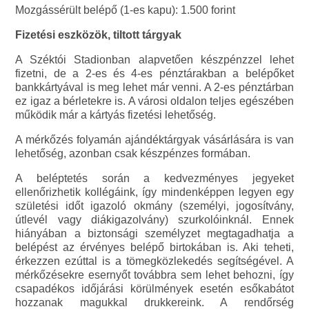
Mozgássérült belépő (1-es kapu): 1.500 forint
Fizetési eszközök, tiltott tárgyak
A Széktói Stadionban alapvetően készpénzzel lehet
fizetni, de a 2-es és 4-es pénztárakban a belépőket
bankkártyával is meg lehet már venni. A 2-es pénztárban
ez igaz a bérletekre is. A városi oldalon teljes egészében
működik már a kártyás fizetési lehetőség.
A mérkőzés folyamán ajándéktárgyak vásárlására is van
lehetőség, azonban csak készpénzes formában.
A beléptetés során a kedvezményes jegyeket
ellenőrizhetik kollégáink, így mindenképpen legyen egy
születési időt igazoló okmány (személyi, jogosítvány,
útlevél vagy diákigazolvány) szurkolóinknál. Ennek
hiányában a biztonsági személyzet megtagadhatja a
belépést az érvényes belépő birtokában is. Aki teheti,
érkezzen ezúttal is a tömegközlekedés segítségével. A
mérkőzésekre esernyőt továbbra sem lehet behozni, így
csapadékos időjárási körülmények esetén esőkabátot
hozzanak magukkal drukkereink. A rendőrség