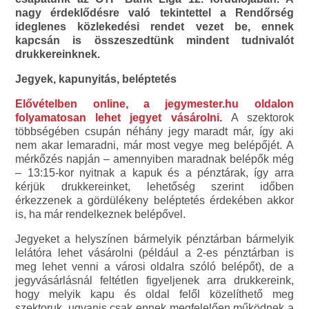
nagy érdeklődésre való tekintettel a Rendőrség
ideglenes közlekedési rendet vezet be, ennek
kapcsán is összeszedtünk mindent tudnivalót
drukkereinknek.
Jegyek, kapunyitás, beléptetés
Elővételben online, a jegymester.hu oldalon
folyamatosan lehet jegyet vásárolni.
A szektorok
többségében csupán néhány jegy maradt már, így aki
nem akar lemaradni, már most vegye meg belépőjét. A
mérkőzés napján – amennyiben maradnak belépők még
– 13:15-kor nyitnak a kapuk és a pénztárak, így arra
kérjük drukkereinket, lehetőség szerint időben
érkezzenek a gördülékeny beléptetés érdekében akkor
is, ha már rendelkeznek belépővel.
Jegyeket a helyszínen bármelyik pénztárban bármelyik
lelátóra lehet vásárolni (például a 2-es pénztárban is
meg lehet venni a városi oldalra szóló belépőt), de a
jegyvásárlásnál feltétlen figyeljenek arra drukkereink,
hogy melyik kapu és oldal felől közelíthető meg
szektoruk, ugyanis csak ennek megfelelően működnek a