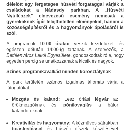
délelőtt egy fergeteges húsvéti forgataggal várják a
családokat a Nádasdy parkban. A „Húsvéti
Nyúlfészek" elnevezésű esemény nemcsak a
gyerekeknek ígér felejthetetlen élményeket, hanem a
közösségépítésről és a hagyományok ápolásáról is
szól.
A programok
10:00 órakor
veszik kezdetüket, és
egészen délután 14:00-ig tartanak. A szervezők, a
Bethlenváros Lakói Egyesülete
, gondoskodtak róla, hogy
egyetlen percig se unatkozzanak a kicsik és nagyok.
Színes programkavalkád minden korosztálynak
A park területén számos izgalmas állomás várja a
látogatókat:
Mozgás és kaland:
Lesz óriási
légvár
az
örökmozgóknak és
pónilovaglás
a bátor
kalandoroknak.
Kreativitás és hagyomány:
A kézműves sátrakban
tojásfestéssel
és húsvéti díszek készítésével