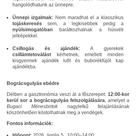
hangolódhatunk az ünnepre.
Ünnepi izgalmak:
Nem maradhat el a klasszikus
tojáskeresés
sem, a legkisebbek pedig a
nyúlsimogatóban
barátkozhatnak a húsvéti
jelképekkel.
Csillogás és ajándék:
A gyerekek
csillámtetoválást
kérhetnek, emellett minden
kisgyermek ajándék lufit és buborékfújót kap
ajándékba.
Bográcsgulyás ebédre
Délben a gasztronómia veszi át a főszerepet:
12:00-kor
kerül sor a bográcsgulyás felszolgálására
, amelyet a
Bugaci Ménesbirtok
nagylelkű felajánlásának
köszönhetően kóstolhatnak meg a vendégek.
Fontos információk:
Időpont:
2026. április 5., 10:00–14:00