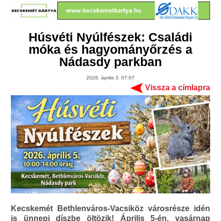
Húsvéti Nyúlfészek: Családi
móka és hagyományőrzés a
Nádasdy parkban
2026. április 3. 07:07
Vissza a címlapra
Kecskemét Bethlenváros-Vacsiköz városrésze idén
is ünnepi díszbe öltözik! Április 5-én, vasárnap