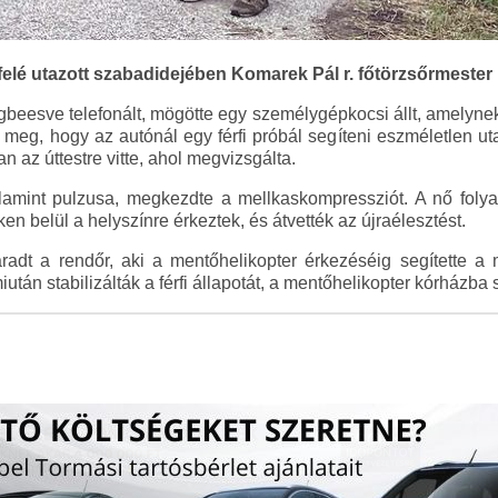
lé utazott szabadidejében Komarek Pál r. főtörzsőrmester 
gbeesve telefonált, mögötte egy személygépkocsi állt, amelynek b
a meg, hogy az autónál egy férfi próbál segíteni eszméletlen u
n az úttestre vitte, ahol megvizsgálta.
lamint pulzusa, megkezdte a mellkaskompressziót. A nő foly
en belül a helyszínre érkeztek, és átvették az újraélesztést.
radt a rendőr, aki a mentőhelikopter érkezéséig segítette a 
iután stabilizálták a férfi állapotát, a mentőhelikopter kórházba s