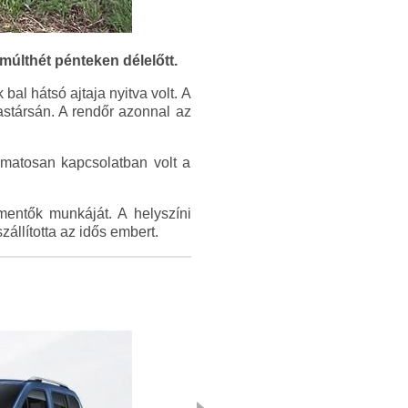
múlthét pénteken délelőtt.
al hátsó ajtaja nyitva volt. A
tastársán. A rendőr azonnal az
amatosan kapcsolatban volt a
mentők munkáját. A helyszíni
zállította az idős embert.