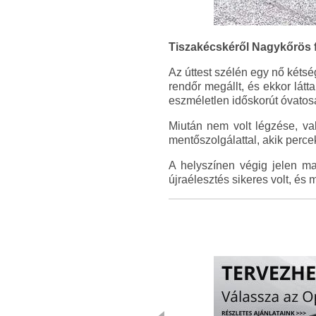
Tiszakécskéről Nagykőrös fe
Az úttest szélén egy nő kétsé
rendőr megállt, és ekkor látt
eszméletlen időskorút óvatosa
Miután nem volt légzése, va
mentőszolgálattal, akik percek
A helyszínen végig jelen ma
újraélesztés sikeres volt, és m