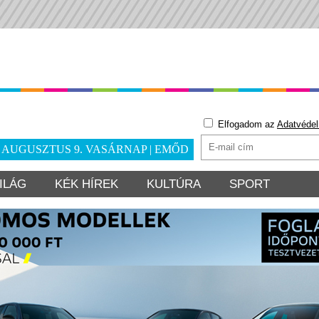
Elfogadom az
Adatvédel
. AUGUSZTUS 9. VASÁRNAP | EMŐD
ILÁG
KÉK HÍREK
KULTÚRA
SPORT