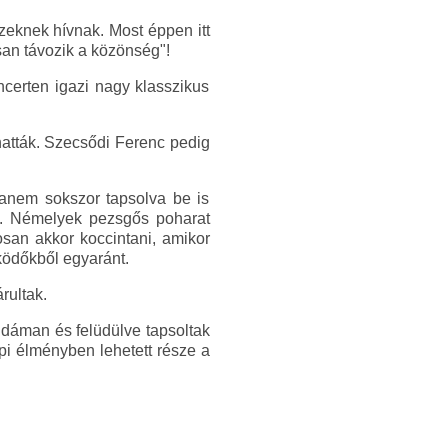
eknek hívnak. Most éppen itt
san távozik a közönség"!
ncerten igazi nagy klasszikus
hatták. Szecsődi Ferenc pedig
hanem sokszor tapsolva be is
ak. Némelyek pezsgős poharat
osan akkor koccintani, amikor
ködőkből egyaránt.
rultak.
idáman és felüdülve tapsoltak
i élményben lehetett része a