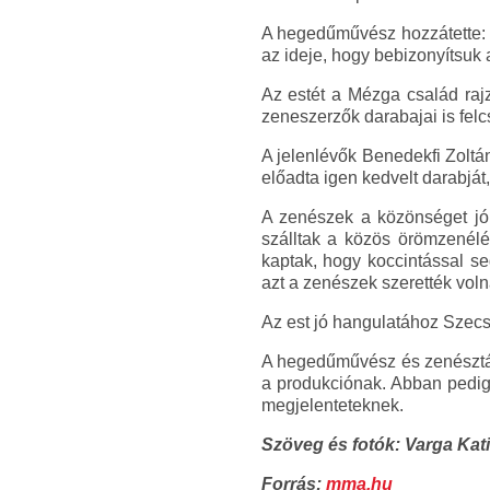
A hegedűművész hozzátette: 
az ideje, hogy bebizonyítsuk 
Az estét a Mézga család rajz
zeneszerzők darabajai is felcs
A jelenlévők Benedekfi Zoltá
előadta igen kedvelt darabjá
A zenészek a közönséget jól
szálltak a közös örömzenélé
kaptak, hogy koccintással se
azt a zenészek szerették voln
Az est jó hangulatához Szecs
A hegedűművész és zenésztárs
a produkciónak. Abban pedig
megjelenteteknek.
Szöveg és fotók: Varga Kat
Forrás:
mma.hu