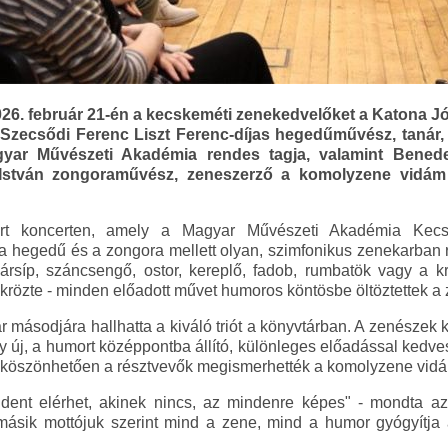
026. február 21-én a kecskeméti zenekedvelőket a Katona 
Szecsődi Ferenc Liszt Ferenc-díjas hegedűművész, tanár,
gyar Művészeti Akadémia rendes tagja, valamint Bened
István zongoraművész, zeneszerző a komolyzene vidám 
ért koncerten, amely a Magyar Művészeti Akadémia Kecs
a hegedű és a zongora mellett olyan, szimfonikus zenekarban 
ársíp, száncsengő, ostor, kereplő, fadob, rumbatök vagy a kr
ükrözte - minden előadott művet humoros köntösbe öltöztettek a
ásodjára hallhatta a kiváló triót a könyvtárban. A zenészek két
 új, a humort középpontba állító, különleges előadással kedv
köszönhetően a résztvevők megismerhették a komolyzene vidám
dent elérhet, akinek nincs, az mindenre képes" - mondta a
ásik mottójuk szerint mind a zene, mind a humor gyógyítja a