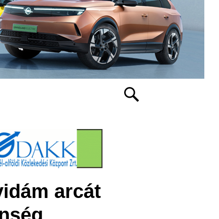
vidám arcát
önség