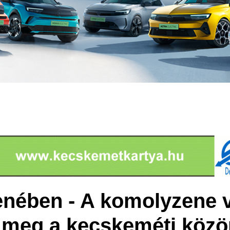
nében - A komolyzene 
 meg a kecskeméti köz