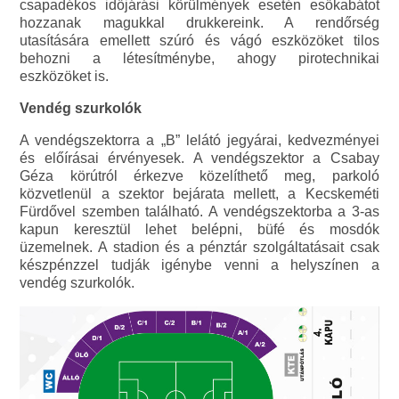
csapadékos időjárási körülmények esetén esőkabátot
hozzanak magukkal drukkereink. A rendőrség
utasítására emellett szúró és vágó eszközöket tilos
behozni a létesítménybe, ahogy pirotechnikai
eszközöket is.
Vendég szurkolók
A vendégszektorra a „B” lelátó jegyárai, kedvezményei
és előírásai érvényesek. A vendégszektor a Csabay
Géza körútról érkezve közelíthető meg, parkoló
közvetlenül a szektor bejárata mellett, a Kecskeméti
Fürdővel szemben található. A vendégszektorba a 3-as
kapun keresztül lehet belépni, büfé és mosdók
üzemelnek. A stadion és a pénztár szolgáltatásait csak
készpénzzel tudják igénybe venni a helyszínen a
vendég szurkolók.