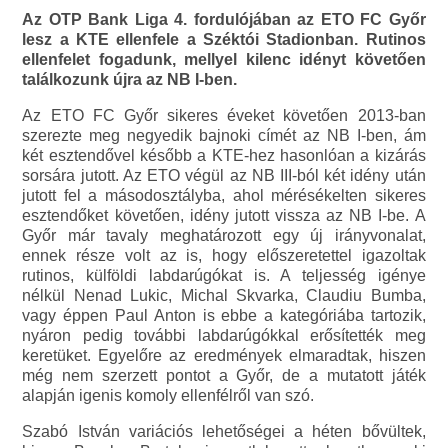
Az OTP Bank Liga 4. fordulójában az ETO FC Győr
lesz a KTE ellenfele a Széktói Stadionban. Rutinos
ellenfelet fogadunk, mellyel kilenc idényt követően
találkozunk újra az NB I-ben.
Az ETO FC Győr sikeres éveket követően 2013-ban
szerezte meg negyedik bajnoki címét az NB I-ben, ám
két esztendővel később a KTE-hez hasonlóan a kizárás
sorsára jutott. Az ETO végül az NB III-ból két idény után
jutott fel a másodosztályba, ahol mérésékelten sikeres
esztendőket követően, idény jutott vissza az NB I-be. A
Győr már tavaly meghatározott egy új irányvonalat,
ennek része volt az is, hogy előszeretettel igazoltak
rutinos, külföldi labdarúgókat is. A teljesség igénye
nélkül Nenad Lukic, Michal Skvarka, Claudiu Bumba,
vagy éppen Paul Anton is ebbe a kategóriába tartozik,
nyáron pedig további labdarúgókkal erősítették meg
keretüket. Egyelőre az eredmények elmaradtak, hiszen
még nem szerzett pontot a Győr, de a mutatott játék
alapján igenis komoly ellenfélről van szó.
Szabó István variációs lehetőségei a héten bővültek,