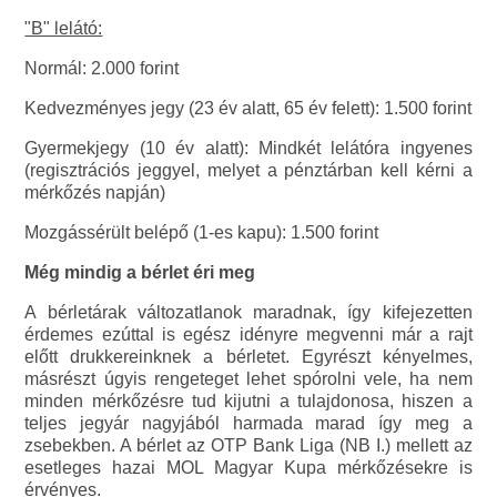
"B" lelátó:
Normál: 2.000 forint
Kedvezményes jegy (23 év alatt, 65 év felett): 1.500 forint
Gyermekjegy (10 év alatt): Mindkét lelátóra ingyenes
(regisztrációs jeggyel, melyet a pénztárban kell kérni a
mérkőzés napján)
Mozgássérült belépő (1-es kapu): 1.500 forint
Még mindig a bérlet éri meg
A bérletárak változatlanok maradnak, így kifejezetten
érdemes ezúttal is egész idényre megvenni már a rajt
előtt drukkereinknek a bérletet. Egyrészt kényelmes,
másrészt úgyis rengeteget lehet spórolni vele, ha nem
minden mérkőzésre tud kijutni a tulajdonosa, hiszen a
teljes jegyár nagyjából harmada marad így meg a
zsebekben. A bérlet az OTP Bank Liga (NB I.) mellett az
esetleges hazai MOL Magyar Kupa mérkőzésekre is
érvényes.