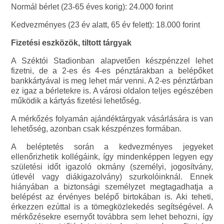
Normál bérlet (23-65 éves korig): 24.000 forint
Kedvezményes (23 év alatt, 65 év felett): 18.000 forint
Fizetési eszközök, tiltott tárgyak
A Széktói Stadionban alapvetően készpénzzel lehet
fizetni, de a 2-es és 4-es pénztárakban a belépőket
bankkártyával is meg lehet már venni. A 2-es pénztárban
ez igaz a bérletekre is. A városi oldalon teljes egészében
működik a kártyás fizetési lehetőség.
A mérkőzés folyamán ajándéktárgyak vásárlására is van
lehetőség, azonban csak készpénzes formában.
A beléptetés során a kedvezményes jegyeket
ellenőrizhetik kollégáink, így mindenképpen legyen egy
születési időt igazoló okmány (személyi, jogosítvány,
útlevél vagy diákigazolvány) szurkolóinknál. Ennek
hiányában a biztonsági személyzet megtagadhatja a
belépést az érvényes belépő birtokában is. Aki teheti,
érkezzen ezúttal is a tömegközlekedés segítségével. A
mérkőzésekre esernyőt továbbra sem lehet behozni, így