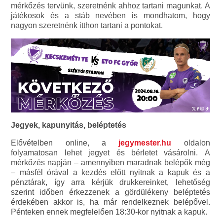
mérkőzés tervünk, szeretnénk ahhoz tartani magunkat. A
játékosok és a stáb nevében is mondhatom, hogy
nagyon szeretnénk itthon tartani a pontokat.
Jegyek, kapunyitás, beléptetés
Elővételben online, a
jegymester.hu
oldalon
folyamatosan lehet jegyet és bérletet vásárolni. A
mérkőzés napján – amennyiben maradnak belépők még
– másfél órával a kezdés előtt nyitnak a kapuk és a
pénztárak, így arra kérjük drukkereinket, lehetőség
szerint időben érkezzenek a gördülékeny beléptetés
érdekében akkor is, ha már rendelkeznek belépővel.
Pénteken ennek megfelelően 18:30-kor nyitnak a kapuk.