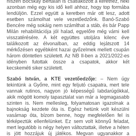
hiszen Bocskay Bertalan is csatlakozott a kerethez, neki
azonban még egy kis idő kell ahhoz, hogy top formába
lendüljön. Ezzel együtt a keretben már ott lesz, adott
esetben számolhat vele vezetőedzőnk. Banó-Szabó
Bencére még sokáig nem számíthat a stáb, és bár Papp
Milán rehabilitációja jól halad, egyelőre még várni kell
visszatérésére. A két együttes utoljára kilenc éve
találkozott az élvonalban, az eddig lejátszott 14
mérkőzésen egyébként hazai győzelmek mellett csupán
három döntetlen született. Az NB II-ben a 2021/2022-es
idényben futottak össze a csapatok, akkor két
kecskeméti siker született.
Szabó István, a KTE vezetőedzője:
– Nem úgy
tekintünk a Győrre, mint egy feljutó csapatra, mert tele
vannak rutinos, nagyon jó képességű labdarúgókkal,
akik mögött komoly tapasztalat van már a legmagasabb
szinten is. Nem mellesleg, folyamatosan igazolnak a
bajnokság kezdete óta is. Egész hetünk volt készülni
vasárnap óta, bízom benne, hogy megfelelően fel is
térképeztük ellenfelünket. Ez sem volt könnyű feladat,
mert legutóbb is négy helyen változtattak, illetve a héten
is jött hozzájuk új játékos. Megvan ugyanakkor a