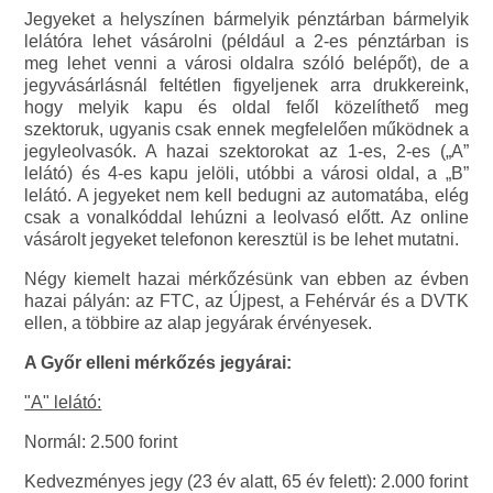
Jegyeket a helyszínen bármelyik pénztárban bármelyik
lelátóra lehet vásárolni (például a 2-es pénztárban is
meg lehet venni a városi oldalra szóló belépőt), de a
jegyvásárlásnál feltétlen figyeljenek arra drukkereink,
hogy melyik kapu és oldal felől közelíthető meg
szektoruk, ugyanis csak ennek megfelelően működnek a
jegyleolvasók. A hazai szektorokat az 1-es, 2-es („A”
lelátó) és 4-es kapu jelöli, utóbbi a városi oldal, a „B”
lelátó. A jegyeket nem kell bedugni az automatába, elég
csak a vonalkóddal lehúzni a leolvasó előtt. Az online
vásárolt jegyeket telefonon keresztül is be lehet mutatni.
Négy kiemelt hazai mérkőzésünk van ebben az évben
hazai pályán: az FTC, az Újpest, a Fehérvár és a DVTK
ellen, a többire az alap jegyárak érvényesek.
A Győr elleni mérkőzés jegyárai:
"A" lelátó:
Normál: 2.500 forint
Kedvezményes jegy (23 év alatt, 65 év felett): 2.000 forint