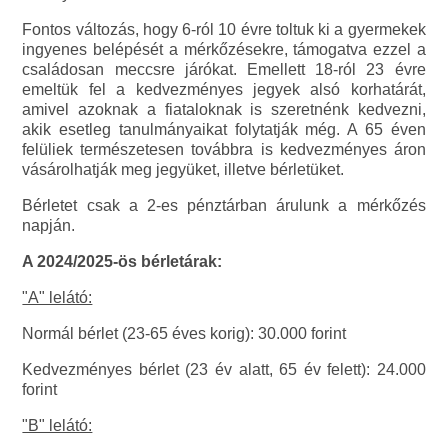
Fontos változás, hogy 6-ról 10 évre toltuk ki a gyermekek
ingyenes belépését a mérkőzésekre, támogatva ezzel a
családosan meccsre járókat. Emellett 18-ról 23 évre
emeltük fel a kedvezményes jegyek alsó korhatárát,
amivel azoknak a fiataloknak is szeretnénk kedvezni,
akik esetleg tanulmányaikat folytatják még. A 65 éven
felüliek természetesen továbbra is kedvezményes áron
vásárolhatják meg jegyüket, illetve bérletüket.
Bérletet csak a 2-es pénztárban árulunk a mérkőzés
napján.
A 2024/2025-ös bérletárak:
"A" lelátó:
Normál bérlet (23-65 éves korig): 30.000 forint
Kedvezményes bérlet (23 év alatt, 65 év felett): 24.000
forint
"B" lelátó: