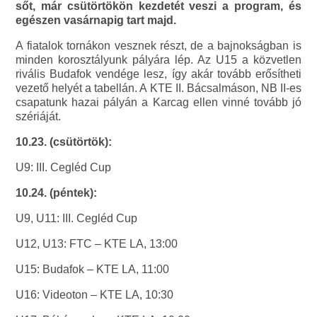
sőt, már csütörtökön kezdetét veszi a program, és
egészen vasárnapig tart majd.
A fiatalok tornákon vesznek részt, de a bajnokságban is
minden korosztályunk pályára lép. Az U15 a közvetlen
rivális Budafok vendége lesz, így akár tovább erősítheti
vezető helyét a tabellán. A KTE II. Bácsalmáson, NB II-es
csapatunk hazai pályán a Karcag ellen vinné tovább jó
szériáját.
10.23. (csütörtök):
U9: III. Cegléd Cup
10.24. (péntek):
U9, U11: III. Cegléd Cup
U12, U13: FTC – KTE LA, 13:00
U15: Budafok – KTE LA, 11:00
U16: Videoton – KTE LA, 10:30