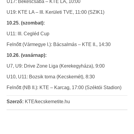
U17: Békéscsaba – KTE LA, 10:00
U19: KTE LA – III. Kerületi TVE, 11:00 (SZIK1)
10.25. (szombat):
U11: III. Cegléd Cup
Felnőtt (Vármegye I.): Bácsalmás – KTE II., 14:30
10.26. (vasárnap):
U7, U9: Drive Zone Liga (Kerekegyháza), 9:00
U10, U11: Bozsik torna (Kecskemét), 8:30
Felnőtt (NB II.): KTE – Karcag, 17:00 (Széktói Stadion)
Szerző:
KTE/kecskemetite.hu