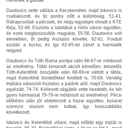
mehettek a gárdák.
Dautovics vette vállára a Kecskemétet, majd Ivkovics is
csatlakozott, és tíz pontra nőtt a különbség, 51-41.
Rákapcsoltak a pécsiek, és négy egységre olvadt a KTE
fórja, 52-48. Elszórta a labdákat a hírös városi együttes,
és ezek megbosszulták magukat, 55-56. Dautovics volt
elemében, őt pedig Asztalos követte, 62-61. Fordult
ezután a kocka, és így 62-65-tel zárult a harmadik
negyed.
Dautovics és Tóth Barna pontjai után 66-67-re módosult
az eredmény. Több kimaradt akciót követően, tetszetős
Tóth-Kelenföldi összjáték után 68-69-re váltott a tábla,
majd Kelenföldi büntetőkkel fordított is, 70-69. Vendég
trojkára válaszolt Asztalos a palánk alól, majd Dautovics
egalizált, 74-74. Kiélezett végjáték vette kezdetét, és két
gyors hármassal 79-79-re módosult az eredményt. Pécsi
időkérés után jól védekezett a hazai együttes, kosarat
szerezni viszont nem tudtak, így hosszabbítás
következett.
Ivkovics és Kelenföldi villant, majd előbbi egy triplát is