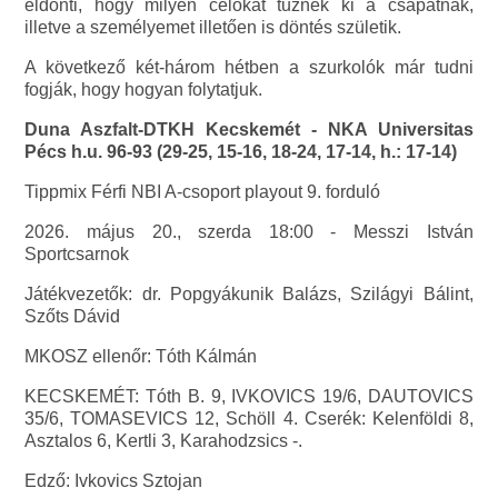
eldönti, hogy milyen célokat tűznek ki a csapatnak,
illetve a személyemet illetően is döntés születik.
A következő két-három hétben a szurkolók már tudni
fogják, hogy hogyan folytatjuk.
Duna Aszfalt-DTKH Kecskemét - NKA Universitas
Pécs h.u. 96-93 (29-25, 15-16, 18-24, 17-14, h.: 17-14)
Tippmix Férfi NBI A-csoport playout 9. forduló
2026. május 20., szerda 18:00 - Messzi István
Sportcsarnok
Játékvezetők: dr. Popgyákunik Balázs, Szilágyi Bálint,
Szőts Dávid
MKOSZ ellenőr: Tóth Kálmán
KECSKEMÉT: Tóth B. 9, IVKOVICS 19/6, DAUTOVICS
35/6, TOMASEVICS 12, Schöll 4. Cserék: Kelenföldi 8,
Asztalos 6, Kertli 3, Karahodzsics -.
Edző: Ivkovics Sztojan