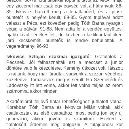
beszórt, 86-79. Büntetőkkel lopta a távot az NKA, majd
egy ziccerrel már csak egy egység volt a hátrányuk, 86-
85. Ivkovics harcolt meg a lepattanóért, és a plusz
büntetőt is helyére került, 89-85. Gyors triplával adott
választ a Pécs, ezt követően pedig Tóth Barna nyargalt
végig a pályán, 91-88. Nem adta fel a vendég együttes,
újabb távolit értékesített, de közben a taktiktai faultokért
járó kecskeméti büntetők is rendre behullottak. A
végeredmény: 96-93.
Ivkovics Sztojan szakmai igazgató:
Gratulálok a
Pécsnek. Jól felhasználták ezt a meccset a junior
döntőre való felkészülésre. Kemény ütközet volt, látszott
is rajtunk, hogy már fáradtak vagyunk a szezon végéhez
közeledve. Tomasevics meg is sérült. Ha Szemerédi és
Ladovszky itt lett volna, akkor lett volna teljes az öröm
számomra, akkor minden
Akadémiáról feljövő fiatal lehetőséghez juthatott volna.
Korábban Tóth Barna és Ivkovics Milán voltak, akik
csatlakoztak az első csapathoz, most pedig jön egy új
generáció, akikre jövőre is számítunk. Ezekért a
fiatalokért érdemes még dolgozni. A tulajdonosi kör