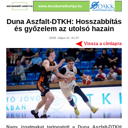
Duna Aszfalt-DTKH: Hosszabbítás
és győzelem az utolsó hazain
2026. május 21. 01:07
Vissza a címlapra
Nagy izgalmakat tartogatott a Duna Aszfalt-DTKH