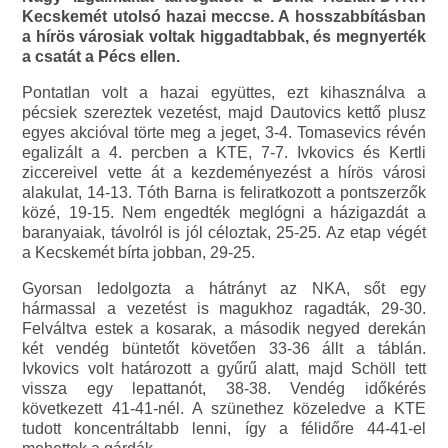
Kecskemét utolsó hazai meccse. A hosszabbításban
a hírös városiak voltak higgadtabbak, és megnyerték
a csatát a Pécs ellen.
Pontatlan volt a hazai együttes, ezt kihasználva a
pécsiek szereztek vezetést, majd Dautovics kettő plusz
egyes akcióval törte meg a jeget, 3-4. Tomasevics révén
egalizált a 4. percben a KTE, 7-7. Ivkovics és Kertli
ziccereivel vette át a kezdeményezést a hírös városi
alakulat, 14-13. Tóth Barna is feliratkozott a pontszerzők
közé, 19-15. Nem engedték meglógni a házigazdát a
baranyaiak, távolról is jól céloztak, 25-25. Az etap végét
a Kecskemét bírta jobban, 29-25.
Gyorsan ledolgozta a hátrányt az NKA, sőt egy
hármassal a vezetést is magukhoz ragadták, 29-30.
Felváltva estek a kosarak, a második negyed derekán
két vendég büntetőt követően 33-36 állt a táblán.
Ivkovics volt határozott a gyűrű alatt, majd Schöll tett
vissza egy lepattanót, 38-38. Vendég időkérés
következett 41-41-nél. A szünethez közeledve a KTE
tudott koncentráltabb lenni, így a félidőre 44-41-el