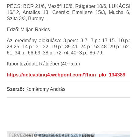
PÉCS: BOR 21/6, Mezőfi 10/6, Rátgéber 10/6, LUKÁCSI
16/12, Antalics 13. Cserék: Emelieze 15/3, Mucha 6,
Szita 3/3, Burony -.
Edző: Miljan Rakics
Az eredmény alakulása: 3.perc: 3-7. 7.p.: 17-15. 10.p.:
28-25. 14.p.: 31-32. 19.p.: 39-41. 24.p.: 52-48. 29.p.: 62-
61. 34.p.: 66-69. 38.p.: 72-74. 40+3.p.: 86-79.
Kipontozódott: Rátgéber (40+5.p.)
https://netcasting4.webpont.com/?hun_plo_134389
Szerző:
Komáromy András