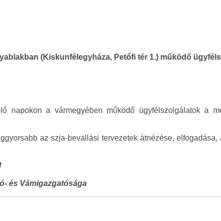
ablakban (Kiskunfélegyháza, Petőfi tér 1.) működő ügyfélsz
lő napokon a vármegyében működő ügyfélszolgálatok a megs
ggyorsabb az szja-bevallási tervezetek átnézése, elfogadása,
l
ó- és Vámigazgatósága