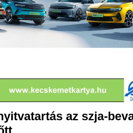
itvatartás az szja-beva
őtt