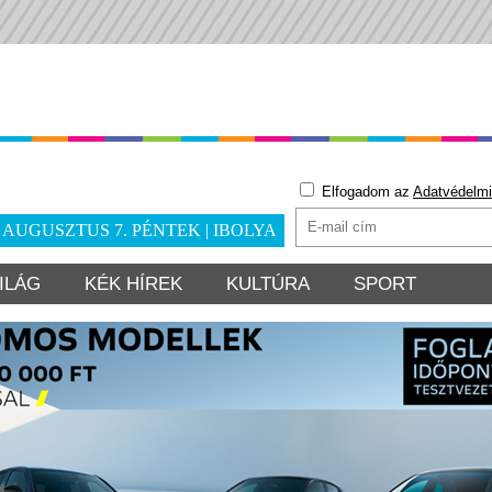
Elfogadom az
Adatvédelmi
. AUGUSZTUS 7. PÉNTEK | IBOLYA
ILÁG
KÉK HÍREK
KULTÚRA
SPORT