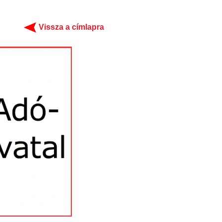
Vissza a címlapra