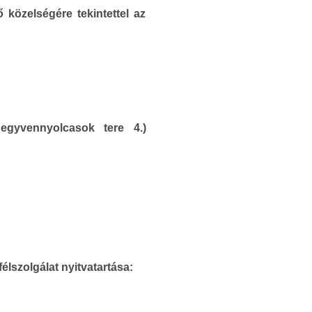
közelségére tekintettel az
Negyvennyolcasok tere 4.)
lszolgálat nyitvatartása: