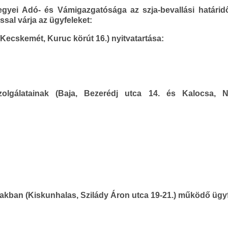
ei Adó- és Vámigazgatósága az szja-bevallási határidő 
ssal várja az ügyfeleket:
(Kecskemét, Kuruc körút 16.) nyitvatartása:
zolgálatainak (Baja, Bezerédj utca 14. és Kalocsa, 
kban (Kiskunhalas, Szilády Áron utca 19-21.) működő ügyfé