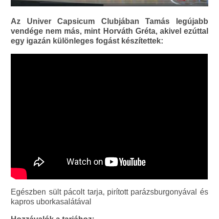
Az Univer Capsicum Clubjában Tamás legújabb
vendége nem más, mint Horváth Gréta, akivel ezúttal
egy igazán különleges fogást készítettek:
Egészben sült pácolt tarja, pirított parázsburgonyával és
kapros uborkasalátával