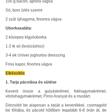
100 g bacon, apróra vágva
Só, bors ízlés szerint
2 szál újhagyma, finomra vágva
Uborkasaláta:
2 közepes kígyóuborka
1-2 tk só (lesózáshoz)
3-4 ek Univer joghurtos dresszing
Friss kapor, finomra vágva
Elkészítés
1. Tarja pácolása és sütése
Keverd össze a gulyáskrémet, fokhagymakrémet,
vöröshagymakrémet, Piros Aranyat és a mustárt.
Dörzsöld be alaposan a tarját a keverékkel, csomagold
be fóliába, és pácold hűtőben legalább 6-8 órán át, de