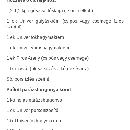
Hozzávalók a tarjához:
1,2-1,5 kg egész sertéstarja (csont nélküli)
1 ek Univer gulyáskrém (csípős vagy csemege ízlés
szerint)
1 ek Univer fokhagymakrém
1 ek Univer vöröshagymakrém
1 ek Piros Arany (csípős vagy csemege)
1 tk mustár (plusz kevés a kérgezéshez)
Só, bors ízlés szerint
Pirított parázsburgonya köret:
1 kg héjas parázsburgonya
1 ek Univer pörköltízesítő
1 tk Univer fokhagymakrém