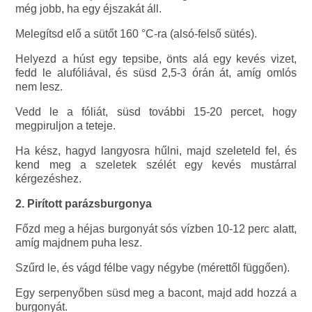
még jobb, ha egy éjszakát áll.
Melegítsd elő a sütőt 160 °C-ra (alsó-felső sütés).
Helyezd a húst egy tepsibe, önts alá egy kevés vizet,
fedd le alufóliával, és süsd 2,5-3 órán át, amíg omlós
nem lesz.
Vedd le a fóliát, süsd további 15-20 percet, hogy
megpiruljon a teteje.
Ha kész, hagyd langyosra hűlni, majd szeleteld fel, és
kend meg a szeletek szélét egy kevés mustárral
kérgezéshez.
2. Pirított parázsburgonya
Főzd meg a héjas burgonyát sós vízben 10-12 perc alatt,
amíg majdnem puha lesz.
Szűrd le, és vágd félbe vagy négybe (mérettől függően).
Egy serpenyőben süsd meg a bacont, majd add hozzá a
burgonyát.