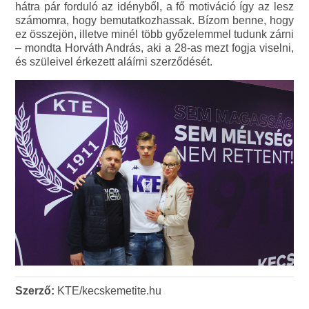
hátra pár forduló az idényből, a fő motiváció így az lesz
számomra, hogy bemutatkozhassak. Bízom benne, hogy
ez összejön, illetve minél több győzelemmel tudunk zárni
– mondta Horváth András, aki a 28-as mezt fogja viselni,
és szüleivel érkezett aláírni szerződését.
Szerző:
KTE/kecskemetite.hu