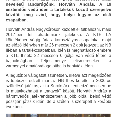
nevelésű labdarúgónk, Horváth András. A 19
esztendős védő idén a tartalékok között szerepelve
küzdött meg azért, hogy helye legyen az első
csapatban.
Horváth András Nagykőrösön kezdett el futballozni, majd
2017-ben lett akadémiánk játékosa. A KTE LA
kötelékében végig járta a korosztályos csapatokat, majd
az előző idényben már 26 meccsen 2 gólt jegyzett az NB
III-ban a tartalékcsapatban. Idén is meghatározó embere
a KTE II-nek: 22 meccsen 6 gólja van védő létére a
bajnokságban. Teljesítménye elismeréseként a
vármegyei amatőrválogatottba is behívták télen.
A legutóbbi válogatott szünetben, illetve azt megelőzően
is többször edzett már az NB II-es kerettel a 2006-os
születésű játékos, aki a Soroksár elleni edzőmeccsen be
is mutatkozhatott a „nagyok” között. Horváth András a
háromvédős játékrendszerben a jobb oldali belső védő
posztján játszik idén, de a szélen is szerepelt a korábbi
években.