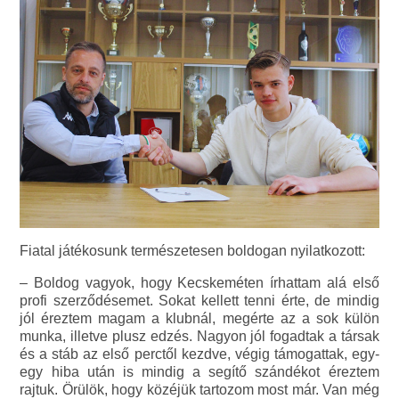
Fiatal játékosunk természetesen boldogan nyilatkozott:
– Boldog vagyok, hogy Kecskeméten írhattam alá első
profi szerződésemet. Sokat kellett tenni érte, de mindig
jól éreztem magam a klubnál, megérte az a sok külön
munka, illetve plusz edzés. Nagyon jól fogadtak a társak
és a stáb az első perctől kezdve, végig támogattak, egy-
egy hiba után is mindig a segítő szándékot éreztem
rajtuk. Örülök, hogy közéjük tartozom most már. Van még