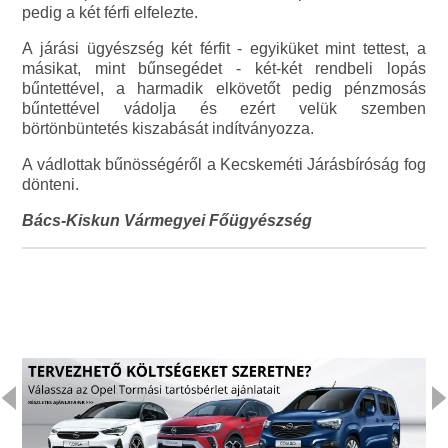
pedig a két férfi elfelezte.
A járási ügyészség két férfit - egyiküket mint tettest, a
másikat, mint bűnsegédet - két-két rendbeli lopás
bűntettével, a harmadik elkövetőt pedig pénzmosás
bűntettével vádolja és ezért velük szemben
börtönbüntetés kiszabását indítványozza.
A vádlottak bűnösségéről a Kecskeméti Járásbíróság fog
dönteni.
Bács-Kiskun Vármegyei Főügyészség