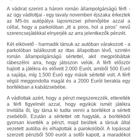
A vádirat szerint a három román állampolgárságú férfi -
az ügy vádlottjai - egy tavaly novemberi éjszaka érkeztek
az M5-ös autópálya lajosmizsei pihenőjébe azzal a
céllal, hogy a parkolóban „itt a piros, hol a piros" nevű
szerencsejátékkal elnyerjék az arra jelentkezők pénzét.
Két elkövető - harmadik társuk az autóban várakozott - a
parkolóban találkozott az ittas állapotban lévő, szintén
román állampolgárságú sértettel, akit megpróbáltak
rábeszélni arra, hogy játsszon velük. A férfi először
hajlott a játékra és elővett 2.000 Eurót, amiből 500 Euró
a sajátja, míg 1.500 Euró egy másik sértetté volt. A férfi
végül meggondolta magát és a 2000 Eurót berakta egy
borítékban a kabátzsebébe.
A vádlottak azért, hogy a pénzt megszerezzék, elterelték
a férfi figyelmét azzal, hogy egyikük ismét játékra
invitálta őt, így társa ki tudta venni a borítékot a sértett
zsebéből. Ezután a sértettet ott hagyták, a borítékból
gyorsan kivették a pénzt, majd beültek a társuk által
vezetett autóba és elhajtottak a parokolóból. A lopással
szerzett pénzből 500 eurót a sofőr kapott, a maradékot