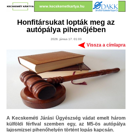
Honfitársukat lopták meg az
autópálya pihenőjében
2026. június 17. 01:03
Vissza a címlapra
A Kecskeméti Járási Ügyészség vádat emelt három
külföldi férfival szemben egy, az M5-ös autópálya
lajosmizsei pihenőhelyén történt lopás kapcsán.