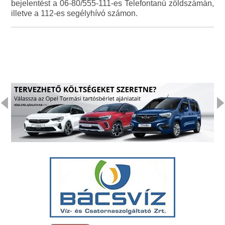
bejelentést a 06-80/555-111-es Telefontanú zöldszámán,
illetve a 112-es segélyhívó számon.