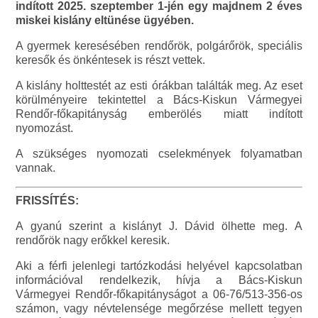
indított 2025. szeptember 1-jén egy majdnem 2 éves
miskei kislány eltünése ügyében.
A gyermek keresésében rendőrök, polgárőrök, speciális
keresők és önkéntesek is részt vettek.
A kislány holttestét az esti órákban találták meg. Az eset
körülményeire tekintettel a Bács-Kiskun Vármegyei
Rendőr-főkapitányság emberölés miatt indított
nyomozást.
A szükséges nyomozati cselekmények folyamatban
vannak.
FRISSÍTÉS:
A gyanú szerint a kislányt J. Dávid ölhette meg. A
rendőrök nagy erőkkel keresik.
Aki a férfi jelenlegi tartózkodási helyével kapcsolatban
információval rendelkezik, hívja a Bács-Kiskun
Vármegyei Rendőr-főkapitányságot a 06-76/513-356-os
számon, vagy névtelensége megőrzése mellett tegyen