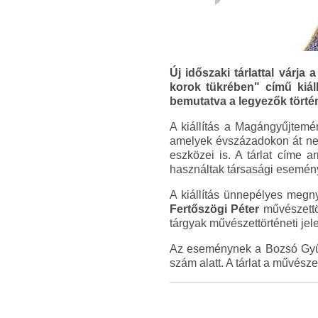
Új időszaki tárlattal várj
korok tükrében" című kiál
bemutatva a legyezők történ
A kiállítás a Magángyűjtemén
amelyek évszázadokon át nem
eszközei is. A tárlat címe a
használtak társasági esemén
A kiállítás ünnepélyes megn
Fertőszögi Péter
művészettö
tárgyak művészettörténeti jel
Az eseménynek a Bozsó Gyűjt
szám alatt. A tárlat a művész