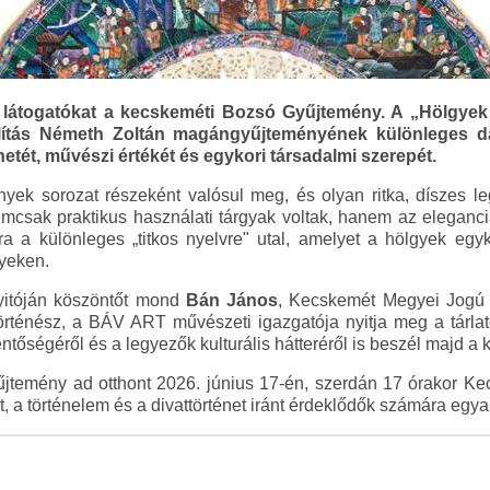
a a látogatókat a kecskeméti Bozsó Gyűjtemény. A „Hölgyek
lítás Németh Zoltán magángyűjteményének különleges dar
etét, művészi értékét és egykori társadalmi szerepét.
yek sorozat részeként valósul meg, és olyan ritka, díszes l
csak praktikus használati tárgyak voltak, hanem az eleganc
rra a különleges „titkos nyelvre" utal, amelyet a hölgyek eg
yeken.
yitóján köszöntőt mond
Bán János
, Kecskemét Megyei Jogú 
rténész, a BÁV ART művészeti igazgatója nyitja meg a tárlat
entőségéről és a legyezők kulturális hátteréről is beszél majd a
emény ad otthont 2026. június 17-én, szerdán 17 órakor Ke
et, a történelem és a divattörténet iránt érdeklődők számára egya