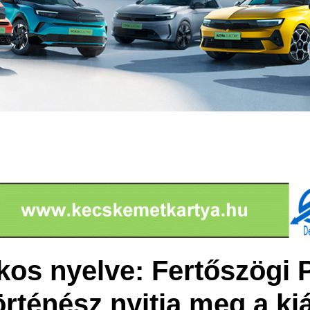
kos nyelve: Fertőszögi 
ténész nyitja meg a kiál