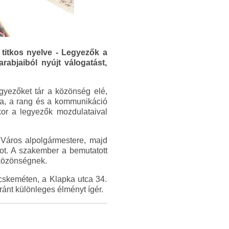
 titkos nyelve - Legyezők a
abjaiból nyújt válogatást,
egyezőket tár a közönség elé,
ia, a rang és a kommunikáció
ykor a legyezők mozdulataival
Város alpolgármestere, majd
ot. A szakember a bemutatott
 közönségnek.
cskeméten, a Klapka utca 34.
ránt különleges élményt ígér.