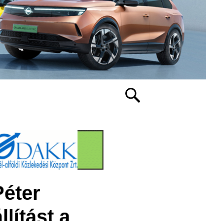
Péter
lítást a