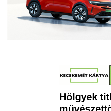
Hölgyek tit
művészettör