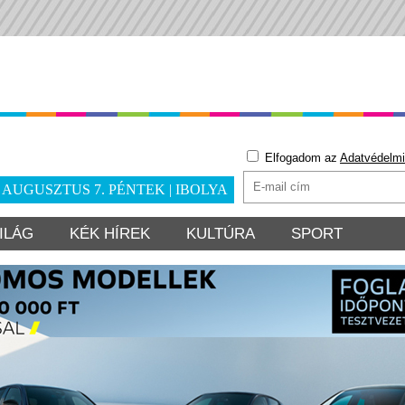
Elfogadom az
Adatvédelmi
. AUGUSZTUS 7. PÉNTEK | IBOLYA
ILÁG
KÉK HÍREK
KULTÚRA
SPORT