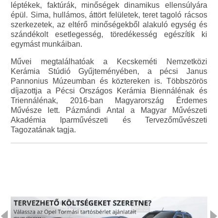
léptékek, faktúrák, minőségek dinamikus ellensúlyára
épül. Sima, hullámos, áttört felületek, teret tagoló rácsos
szerkezetek, az eltérő minőségekből alakuló egység és
szándékolt esetlegesség, töredékesség egészítik ki
egymást munkáiban.
Művei megtalálhatóak a Kecskeméti Nemzetközi
Kerámia Stúdió Gyűjteményében, a pécsi Janus
Pannonius Múzeumban és köztereken is. Többszörös
díjazottja a Pécsi Országos Kerámia Biennálénak és
Triennálénak, 2016-ban Magyarország Érdemes
Művésze lett. Pázmándi Antal a Magyar Művészeti
Akadémia Iparművészeti és Tervezőművészeti
Tagozatának tagja.