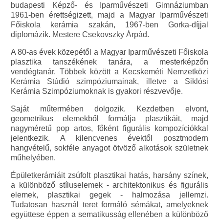
budapesti Képző- és Iparművészeti Gimnáziumban
1961-ben érettségizett, majd a Magyar Iparművészeti
Főiskola kerámia szakán, 1967-ben Gorka-díjjal
diplomázik. Mestere Csekovszky Árpád.
A 80-as évek közepétől a Magyar Iparművészeti Főiskola
plasztika tanszékének tanára, a mesterképzőn
vendégtanár. Többek között a Kecskeméti Nemzetközi
Kerámia Stúdió szimpóziumainak, illetve a Siklósi
Kerámia Szimpóziumoknak is gyakori részvevője.
Saját műtermében dolgozik. Kezdetben elvont,
geometrikus elemekből formálja plasztikáit, majd
nagyméretű pop artos, főként figurális kompozíciókkal
jelentkezik. A kilencvenes évektől posztmodern
hangvételű, sokféle anyagot ötvöző alkotások születnek
műhelyében.
Épületkerámiáit zsúfolt plasztikai hatás, harsány színek,
a különböző stíluselemek - architektonikus és figurális
elemek, plasztikai gegek - halmozása jellemzi.
Tudatosan használ teret formáló sémákat, amelyeknek
együttese éppen a sematikusság ellenében a különböző