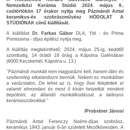
Nemzetközi Kerámia Stúdió 2024. május 9.,
csütörtökön 17 órakor nyitja meg Pázmándi Antal
keramikus-és szobrászművész HÓDOLAT A
STÚDIÓNAK című kiállítását.
A kiállítást
Dr. Farkas Gábor
DLA, Ybl - és Prima
Primissima - díjas építész nyitja meg.
A kiállítás megtekinthető: 2024. május 25-ig, keddtől
szombatig, 14 órától 18 óráig a Kápolna Galériában
(6000 Kecskemét, Kápolna u. 13.)
"Pázmándi munkáit nem magyarázni kell, hanem látni és
szellemileg elkalandozni bennük. Nekem ez munkáiban
a varázslatos. De lehet az is, hogy ősei felejtettek el
valamit elmondani és most ő kíván helyettük mindent
bepótolni, az állandó munkálkodással, a talányos
kerámiaszobrokkal."
/Probstner János/
Pázmándi Antal Ferenczy Noémi-díjas szobrász,
keramikus 1943. január 6-án született Mezőkövesden. A