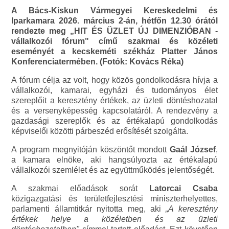
A Bács-Kiskun Vármegyei Kereskedelmi és
Iparkamara 2026. március 2-án, hétfőn 12.30 órától
rendezte meg „HIT ÉS ÜZLET ÚJ DIMENZIÓBAN -
vállalkozói fórum" című szakmai és közéleti
eseményét a kecskeméti székház Platter János
Konferenciatermében. (Fotók: Kovács Réka)
A fórum célja az volt, hogy közös gondolkodásra hívja a
vállalkozói, kamarai, egyházi és tudományos élet
szereplőit a keresztény értékek, az üzleti döntéshozatal
és a versenyképesség kapcsolatáról. A rendezvény a
gazdasági szereplők és az értékalapú gondolkodás
képviselői közötti párbeszéd erősítését szolgálta.
A program megnyitóján köszöntőt mondott
Gaál József
,
a kamara elnöke, aki hangsúlyozta az értékalapú
vállalkozói szemlélet és az együttműködés jelentőségét.
A szakmai előadások sorát
Latorcai Csaba
közigazgatási és területfejlesztési miniszterhelyettes,
parlamenti államtitkár nyitotta meg, aki
„A keresztény
értékek helye a közéletben és az üzleti