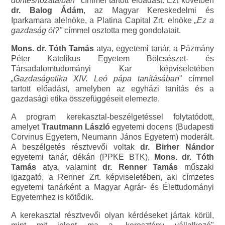
döntéshozatalban"
címmel tartott előadást. Ezt követően
dr. Balog Ádám
, az Magyar Kereskedelmi és
Iparkamara alelnöke, a Platina Capital Zrt. elnöke
„Ez a
gazdaság öl?"
címmel osztotta meg gondolatait.
Mons. dr. Tóth Tamás
atya, egyetemi tanár, a Pázmány
Péter Katolikus Egyetem Bölcsészet- és
Társadalomtudományi Kar képviseletében
„Gazdaságetika XIV. Leó pápa tanításában
" címmel
tartott előadást, amelyben az egyházi tanítás és a
gazdasági etika összefüggéseit elemezte.
A program kerekasztal-beszélgetéssel folytatódott,
amelyet
Trautmann László
egyetemi docens (Budapesti
Corvinus Egyetem, Neumann János Egyetem) moderált.
A beszélgetés résztvevői voltak
dr. Birher Nándor
egyetemi tanár, dékán (PPKE BTK),
Mons. dr. Tóth
Tamás
atya, valamint
dr. Renner Tamás
műszaki
igazgató, a Renner Zrt. képviseletében, aki címzetes
egyetemi tanárként a Magyar Agrár- és Élettudományi
Egyetemhez is kötődik.
A kerekasztal résztvevői olyan kérdéseket jártak körül,