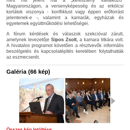
mint mit jelent ma a „keresztény vállalkozó"
Magyarországon, a versenyképesség és az erkölcsi
korlátok viszonya - konfliktust vagy éppen erőforrást
jelentenek-e -, valamint a kamarák, egyházak és
egyetemek együttműködési lehetőségei.
A fórum kérdések és válaszok szekcióval zárult,
amelynek levezetője
Sipos Zsolt,
a kamara titkára volt.
A hivatalos programot követően a résztvevők informális
beszélgetés és kapcsolatépítés keretében folytathatták
az eszmecserét.
Galéria (66 kép)
Összes kép letöltése