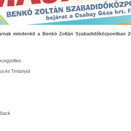
várnak mindenkit a Benkó Zoltán Szabadidőközpontban 20
ncegyüttes
a és Tintanyúl
Black