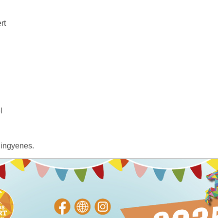
rt
l
 ingyenes.