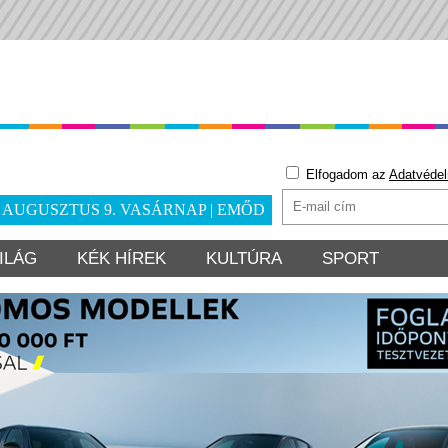
Elfogadom az
Adatvédel
. AUGUSZTUS 9. VASÁRNAP | EMŐD
ILÁG
KÉK HÍREK
KULTÚRA
SPORT