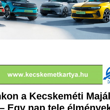
nkon a Kecskeméti Majál
– Egy nap tele élmények