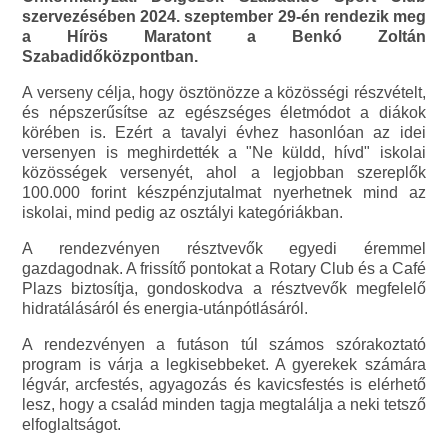
szervezésében 2024. szeptember 29-én rendezik meg
a Hírös Maratont a Benkó Zoltán
Szabadidőközpontban.
A verseny célja, hogy ösztönözze a közösségi részvételt,
és népszerűsítse az egészséges életmódot a diákok
körében is. Ezért a tavalyi évhez hasonlóan az idei
versenyen is meghirdették a "Ne küldd, hívd" iskolai
közösségek versenyét, ahol a legjobban szereplők
100.000 forint készpénzjutalmat nyerhetnek mind az
iskolai, mind pedig az osztályi kategóriákban.
A rendezvényen résztvevők egyedi éremmel
gazdagodnak. A frissítő pontokat a Rotary Club és a Café
Plazs biztosítja, gondoskodva a résztvevők megfelelő
hidratálásáról és energia-utánpótlásáról.
A rendezvényen a futáson túl számos szórakoztató
program is várja a legkisebbeket. A gyerekek számára
légvár, arcfestés, agyagozás és kavicsfestés is elérhető
lesz, hogy a család minden tagja megtalálja a neki tetsző
elfoglaltságot.