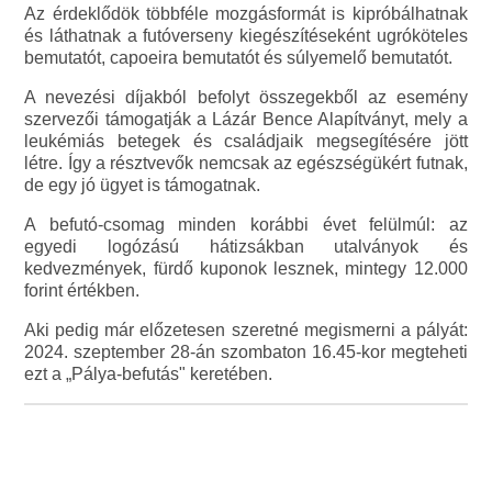
Az érdeklődök többféle mozgásformát is kipróbálhatnak
és láthatnak a futóverseny kiegészítéseként ugróköteles
bemutatót, capoeira bemutatót és súlyemelő bemutatót.
A nevezési díjakból befolyt összegekből az esemény
szervezői támogatják a Lázár Bence Alapítványt, mely a
leukémiás betegek és családjaik megsegítésére jött
létre. Így a résztvevők nemcsak az egészségükért futnak,
de egy jó ügyet is támogatnak.
A befutó-csomag minden korábbi évet felülmúl: az
egyedi logózású hátizsákban utalványok és
kedvezmények, fürdő kuponok lesznek, mintegy 12.000
forint értékben.
Aki pedig már előzetesen szeretné megismerni a pályát:
2024. szeptember 28-án szombaton 16.45-kor megteheti
ezt a „Pálya-befutás" keretében.