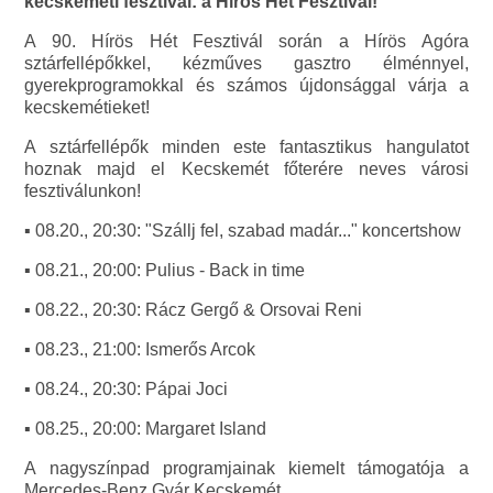
kecskeméti fesztivál: a Hírös Hét Fesztivál!
A 90. Hírös Hét Fesztivál során a Hírös Agóra
sztárfellépőkkel, kézműves gasztro élménnyel,
gyerekprogramokkal és számos újdonsággal várja a
kecskemétieket!
A sztárfellépők minden este fantasztikus hangulatot
hoznak majd el Kecskemét főterére neves városi
fesztiválunkon!
▪️ 08.20., 20:30: "Szállj fel, szabad madár..." koncertshow
▪️ 08.21., 20:00: Pulius - Back in time
▪️ 08.22., 20:30: Rácz Gergő & Orsovai Reni
▪️ 08.23., 21:00: Ismerős Arcok
▪️ 08.24., 20:30: Pápai Joci
▪️ 08.25., 20:00: Margaret Island
A nagyszínpad programjainak kiemelt támogatója a
Mercedes-Benz Gyár Kecskemét.