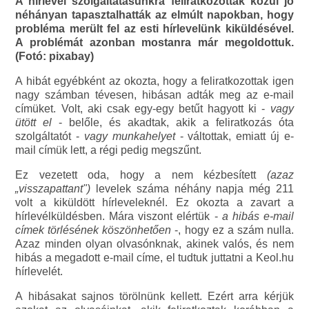
A hírlevél szolgáltatásunkra feliratkozottak közül jó
néhányan tapasztalhatták az elmúlt napokban, hogy
probléma merült fel az esti hírlevelünk kiküldésével.
A problémát azonban mostanra már megoldottuk.
(Fotó: pixabay)
A hibát egyébként az okozta, hogy a feliratkozottak igen
nagy számban tévesen, hibásan adták meg az e-mail
címüket. Volt, aki csak egy-egy betűt hagyott ki -
vagy
ütött el
- belőle, és akadtak, akik a feliratkozás óta
szolgáltatót -
vagy munkahelyet
- váltottak, emiatt új e-
mail címük lett, a régi pedig megszűnt.
Ez vezetett oda, hogy a nem kézbesített
(azaz
„visszapattant")
levelek száma néhány napja még 211
volt a kiküldött hírleveleknél. Ez okozta a zavart a
hírlevélküldésben. Mára viszont elértük -
a hibás e-mail
címek törlésének köszönhetően
-, hogy ez a szám nulla.
Azaz minden olyan olvasónknak, akinek valós, és nem
hibás a megadott e-mail címe, el tudtuk juttatni a Keol.hu
hírlevelét.
A hibásakat sajnos törölnünk kellett. Ezért arra kérjük