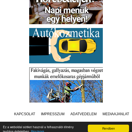
KAPCSOLAT
IMPRESSZUM
ADATVÉDELEM
MÉDIAAJÁNLAT
Ez a weboldal sütiket használ a felhasználói élmény
Rendben
javítása érdekében.
Részletek
Készítette:
Raster Studio