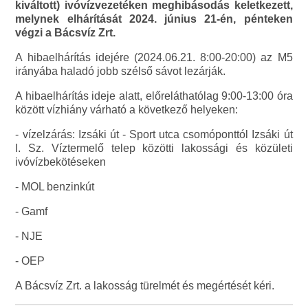
kiváltott) ivóvízvezetéken meghibásodás keletkezett,
melynek elhárítását 2024. június 21-én, pénteken
végzi a Bácsvíz Zrt.
A hibaelhárítás idejére (2024.06.21. 8:00-20:00) az M5
irányába haladó jobb szélső sávot lezárják.
A hibaelhárítás ideje alatt, előreláthatólag 9:00-13:00 óra
között vízhiány várható a következő helyeken:
- vízelzárás: Izsáki út - Sport utca csomóponttól Izsáki út
I. Sz. Víztermelő telep közötti lakossági és közületi
ivóvízbekötéseken
- MOL benzinkút
- Gamf
- NJE
- OEP
A Bácsvíz Zrt. a lakosság türelmét és megértését kéri.