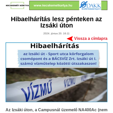
Hibaelhárítás lesz pénteken az
Izsáki úton
2024. június 20. 16:11
Vissza a címlapra
Az Izsáki úton, a Campusnál üzemelő NA400Ac (nem