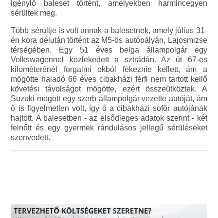
igénylő baleset történt, amelyekben harmincegyen
sérültek meg.
Több sérültje is volt annak a balesetnek, amely július 31-
én kora délután történt az M5-ös autópályán, Lajosmizse
térségében. Egy 51 éves belga állampolgár egy
Volkswagennel közlekedett a sztrádán. Az út 67-es
kilométerénél forgalmi okból fékeznie kellett, ám a
mögötte haladó 66 éves cibakházi férfi nem tartott kellő
követési távolságot mögötte, ezért összeütköztek. A
Suzuki mögött egy szerb állampolgár vezette autóját, ám
ő is figyelmetlen volt, így ő a cibakházi sofőr autójának
hajtott. A balesetben - az elsődleges adatok szerint - két
felnőtt és egy gyermek rándulásos jellegű sérüléseket
szenvedett.