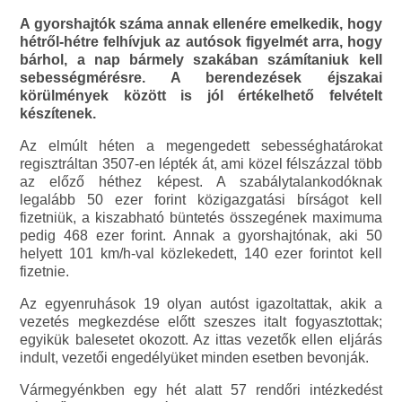
A gyorshajtók száma annak ellenére emelkedik, hogy
hétről-hétre felhívjuk az autósok figyelmét arra, hogy
bárhol, a nap bármely szakában számítaniuk kell
sebességmérésre. A berendezések éjszakai
körülmények között is jól értékelhető felvételt
készítenek.
Az elmúlt héten a megengedett sebességhatárokat
regisztráltan 3507-en lépték át, ami közel félszázzal több
az előző héthez képest. A szabálytalankodóknak
legalább 50 ezer forint közigazgatási bírságot kell
fizetniük, a kiszabható büntetés összegének maximuma
pedig 468 ezer forint. Annak a gyorshajtónak, aki 50
helyett 101 km/h-val közlekedett, 140 ezer forintot kell
fizetnie.
Az egyenruhások 19 olyan autóst igazoltattak, akik a
vezetés megkezdése előtt szeszes italt fogyasztottak;
egyikük balesetet okozott. Az ittas vezetők ellen eljárás
indult, vezetői engedélyüket minden esetben bevonják.
Vármegyénkben egy hét alatt 57 rendőri intézkedést