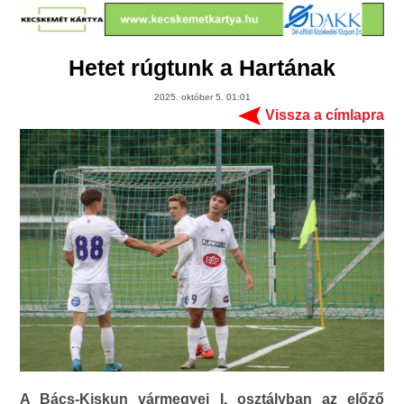
Hetet rúgtunk a Hartának
2025. október 5. 01:01
Vissza a címlapra
A Bács-Kiskun vármegyei I. osztályban az előző