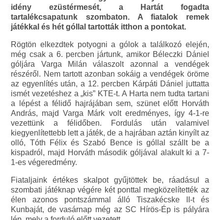
idény ezüstérmesét, a Hartát fogadta
tartalékcsapatunk szombaton. A fiatalok remek
játékkal és hét góllal tartották itthon a pontokat.
Rögtön elkezdtek potyogni a gólok a találkozó elején,
még csak a 6. percben jártunk, amikor Béleczki Dániel
góljára Varga Milán válaszolt azonnal a vendégek
részéről. Nem tartott azonban sokáig a vendégek öröme
az egyenlítés után, a 12. percben Kárpáti Dániel juttatta
ismét vezetéshez a „kis” KTE-t. A Harta nem tudta tartani
a lépést a félidő hajrájában sem, szünet előtt Horváth
András, majd Varga Márk volt eredményes, így 4-1-re
vezettünk a félidőben. Fordulás után valamivel
kiegyenlítettebb lett a játék, de a hajrában aztán kinyílt az
olló, Tóth Félix és Szabó Bence is góllal szállt be a
kispadról, majd Horváth második góljával alakult ki a 7-
1-es végeredmény.
Fiataljaink értékes skalpot gyűjtöttek be, ráadásul a
szombati játéknap végére két ponttal megközelítették az
élen azonos pontszámmal álló Tiszakécske II-t és
Kunbaját, de vasárnap még az SC Hírös-Ép is pályára
lép, mely a forduló előtt vezetett.