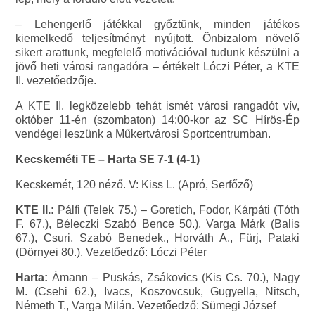
– Lehengerlő játékkal győztünk, minden játékos
kiemelkedő teljesítményt nyújtott. Önbizalom növelő
sikert arattunk, megfelelő motivációval tudunk készülni a
jövő heti városi rangadóra – értékelt Lóczi Péter, a KTE
II. vezetőedzője.
A KTE II. legközelebb tehát ismét városi rangadót vív,
október 11-én (szombaton) 14:00-kor az SC Hírös-Ép
vendégei leszünk a Műkertvárosi Sportcentrumban.
Kecskeméti TE – Harta SE 7-1 (4-1)
Kecskemét, 120 néző. V: Kiss L. (Apró, Serfőző)
KTE II.:
Pálfi (Telek 75.) – Goretich, Fodor, Kárpáti (Tóth
F. 67.), Béleczki Szabó Bence 50.), Varga Márk (Balis
67.), Csuri, Szabó Benedek., Horváth A., Fürj, Pataki
(Dörnyei 80.). Vezetőedző: Lóczi Péter
Harta:
Ámann – Puskás, Zsákovics (Kis Cs. 70.), Nagy
M. (Csehi 62.), Ivacs, Koszovcsuk, Gugyella, Nitsch,
Németh T., Varga Milán. Vezetőedző: Sümegi József