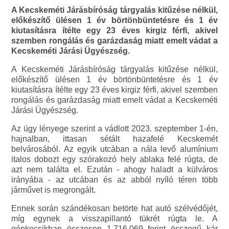
A Kecskeméti Járásbíróság tárgyalás kitűzése nélkül,
előkészítő ülésen 1 év börtönbüntetésre és 1 év
kiutasításra ítélte egy 23 éves kirgiz férfi, akivel
szemben rongálás és garázdaság miatt emelt vádat a
Kecskeméti Járási Ügyészség.
A Kecskeméti Járásbíróság tárgyalás kitűzése nélkül,
előkészítő ülésen 1 év börtönbüntetésre és 1 év
kiutasításra ítélte egy 23 éves kirgiz férfi, akivel szemben
rongálás és garázdaság miatt emelt vádat a Kecskeméti
Járási Ügyészség.
Az ügy lényege szerint a vádlott 2023. szeptember 1-én,
hajnalban, ittasan sétált hazafelé Kecskemét
belvárosából. Az egyik utcában a nála levő alumínium
italos dobozt egy szórakozó hely ablaka felé rúgta, de
azt nem találta el. Ezután - ahogy haladt a külváros
irányába - az utcában és az abból nyíló téren több
járművet is megrongált.
Ennek során szándékosan betörte hat autó szélvédőjét,
míg egynek a visszapillantó tükrét rúgta le. A
gépkocsikban összesen 1.716.069 forint összegű kár