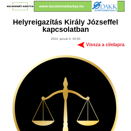
Helyreigazítás Király Józseffel
kapcsolatban
2024. január 6. 00:00
Vissza a címlapra