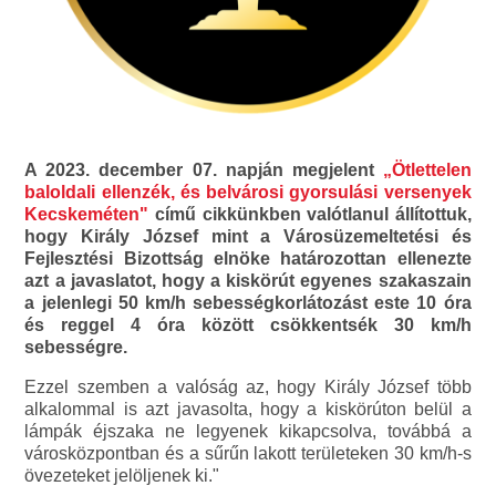
A 2023. december 07. napján megjelent
„Ötlettelen
baloldali ellenzék, és belvárosi gyorsulási versenyek
Kecskeméten"
című cikkünkben valótlanul állítottuk,
hogy Király József mint a Városüzemeltetési és
Fejlesztési Bizottság elnöke határozottan ellenezte
azt a javaslatot, hogy a kiskörút egyenes szakaszain
a jelenlegi 50 km/h sebességkorlátozást este 10 óra
és reggel 4 óra között csökkentsék 30 km/h
sebességre.
Ezzel szemben a valóság az, hogy Király József több
alkalommal is azt javasolta, hogy a kiskörúton belül a
lámpák éjszaka ne legyenek kikapcsolva, továbbá a
városközpontban és a sűrűn lakott területeken 30 km/h-s
övezeteket jelöljenek ki."