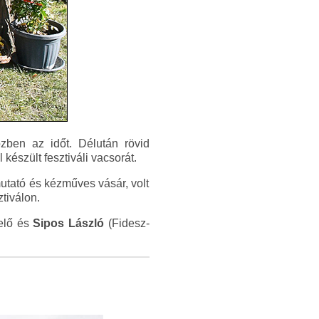
özben az időt. Délután rövid
észült fesztiváli vacsorát.
utató és kézműves vásár, volt
tiválon.
elő és
Sipos László
(Fidesz-