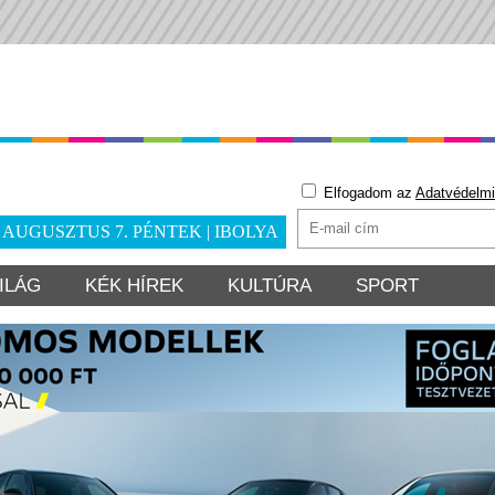
Elfogadom az
Adatvédelmi
. AUGUSZTUS 7. PÉNTEK | IBOLYA
ILÁG
KÉK HÍREK
KULTÚRA
SPORT