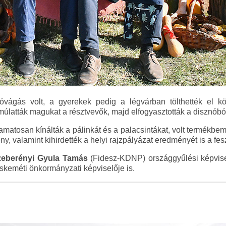
óvágás volt, a gyerekek pedig a légvárban tölthették el k
atták magukat a résztvevők, majd elfogyasztották a disznóból k
amatosan kínálták a pálinkát és a palacsintákat, volt termékbem
y, valamint kihirdették a helyi rajzpályázat eredményét is a fesz
Szeberényi Gyula Tamás
(Fidesz-KDNP) országgyűlési képvis
keméti önkormányzati képviselője is.