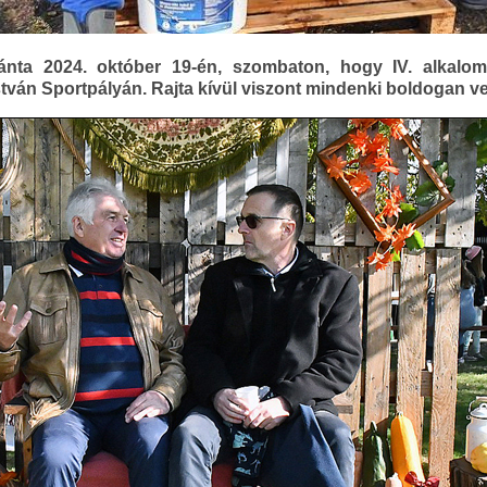
nta 2024. október 19-én, szombaton, hogy IV. alkalom
stván Sportpályán. Rajta kívül viszont mindenki boldogan v