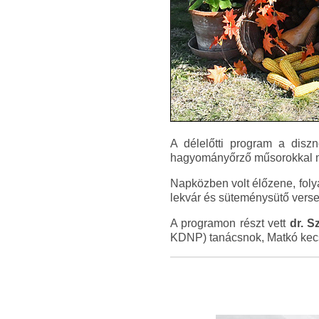
A délelőtti program a diszn
hagyományőrző műsorokkal múl
Napközben volt élőzene, foly
lekvár és süteménysütő versen
A programon részt vett
dr. 
KDNP) tanácsnok, Matkó kecs