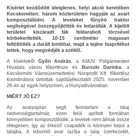
Kísérlet kezdődött ideiglenes, helyi akció keretében
Kecskeméten: három közterületen hagyják az avart
komposztálódni. A leveleket fűnyíró traktor
segítségével összegyűjtötték és ledarálták. A kijelölt
területet kiszáradt fák feldarabolt törzsével
körbekerítették, 10-15 centiméter magasan
feltöltötték a darált lombbal, majd a tejére faaprítékot
tettek, hogy megvédjék a széltől.
A kísérletről
Győri András
, a KMJV Polgármesteri
Hivatala városi főkertésze és
Burszki Darinka
, a
Kecskeméti Városüzemeltetési Nonprofit Kft. főkertész
koordinátora tartottak sajtótájékoztatót 2025. november
26-án az egyik helyszínen, a Hunyadivárosban.
MIÉRT JÓ EZ?
Az avarpaplan segít fenntartani a talaj
nedvességtartalmát, ezen felül aprított formában
könnyebben komposztálódik, a levelek nem állnak össze
rétegesen, így az érkező csapadék is könnyen bejut a
talajba. A lebomló avar lazítja a talaj szerkezetét,