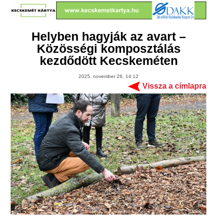
Helyben hagyják az avart –
Közösségi komposztálás
kezdődött Kecskeméten
2025. november 26. 14:12
Vissza a címlapra