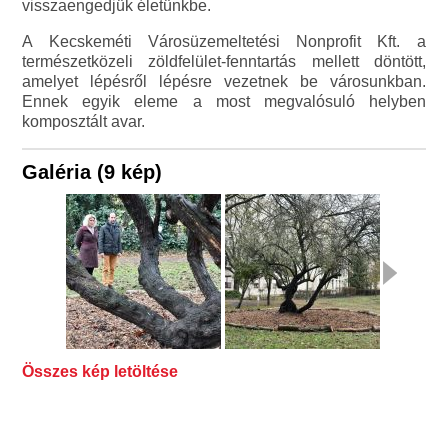
visszaengedjük életünkbe.
A Kecskeméti Városüzemeltetési Nonprofit Kft. a
természetközeli zöldfelület-fenntartás mellett döntött,
amelyet lépésről lépésre vezetnek be városunkban.
Ennek egyik eleme a most megvalósuló helyben
komposztált avar.
Galéria (9 kép)
Összes kép letöltése