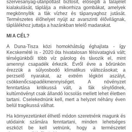
szervesanyag-utánpótlást biztosít, elősegíti a talajélet
kialakulását, táplálja a mikorrhiza gombákat, amelyek
megkönnyítik a fák vízhez és tápanyaghoz jutását.
Természetes élőhelyet nyújt az avarszinti élővilágnak,
táplálékhoz juttatja a hazánkban telelő madarakat.
MI A CÉL?
A Duna-Tisza közi homokhátság éghajlata - így
Kecskemété is - 2020 óta hivatalosan félsivatagivá vált;
térségünkből több víz párolog és távozik el, mint
amennyi csapadék érkezik. Évről évre a bőrünkön
érezzük a súlyosbodó klimatikus változásokat; a
perzselő nyarakat, az extrém légköri aszályt,
csökkenőcsapadékmennyiséget. A növényzet
fenntartása kritikussá vált, a fák sínylődnek,
kultúrnövényt csak állandó locsolás mellett lehet életben
tartani. Cselekednünk kell, mert a helyzet néhány éven
belül tragikussá válhat.
Ha környezetünket élhető módon szeretnénk magunk és
utódaink számára fenntartani, minden lehetséges
eszközt be kell vetnünk, hogy a természetet