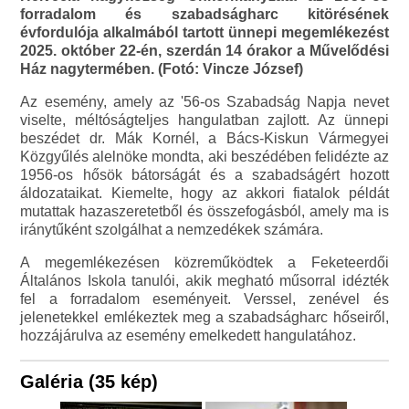
forradalom és szabadságharc kitörésének
évfordulója alkalmából tartott ünnepi megemlékezést
2025. október 22-én, szerdán 14 órakor a Művelődési
Ház nagytermében. (Fotó: Vincze József)
Az esemény, amely az '56-os Szabadság Napja nevet
viselte, méltóságteljes hangulatban zajlott. Az ünnepi
beszédet dr. Mák Kornél, a Bács-Kiskun Vármegyei
Közgyűlés alelnöke mondta, aki beszédében felidézte az
1956-os hősök bátorságát és a szabadságért hozott
áldozataikat. Kiemelte, hogy az akkori fiatalok példát
mutattak hazaszeretetből és összefogásból, amely ma is
iránytűként szolgálhat a nemzedékek számára.
A megemlékezésen közreműködtek a Feketeerdői
Általános Iskola tanulói, akik megható műsorral idézték
fel a forradalom eseményeit. Verssel, zenével és
jelenetekkel emlékeztek meg a szabadságharc hőseiről,
hozzájárulva az esemény emelkedett hangulatához.
Galéria (35 kép)