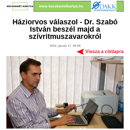
Háziorvos válaszol - Dr. Szabó
István beszél majd a
szívritmuszavarokról
2024. január 17. 06:06
Vissza a címlapra