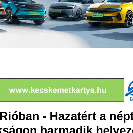
Rióban - Hazatért a nép
kságon harmadik helyezé