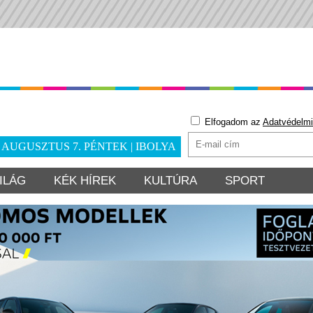
Elfogadom az
Adatvédelmi
. AUGUSZTUS 7. PÉNTEK | IBOLYA
ILÁG
KÉK HÍREK
KULTÚRA
SPORT