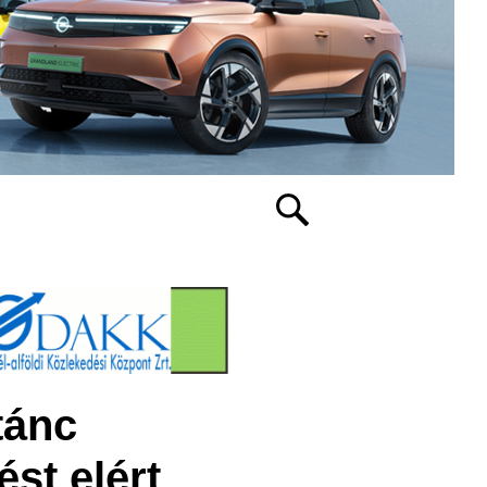
tánc
st elért