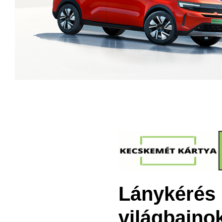
Lánykérés 
világbajno