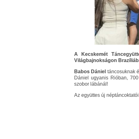
A Kecskemét Táncegyütte
Világbajnokságon Brazíliába
Babos Dániel
táncosuknak 
Dániel ugyanis Rióban, 700
szobor lábánál!
Az együttes új néptáncoktatói