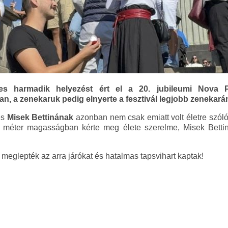
s harmadik helyezést ért el a 20. jubileumi Nova 
n, a zenekaruk pedig elnyerte a fesztivál legjobb zenekarán
és
Misek Bettinának
azonban nem csak emiatt volt életre szóló
 méter magasságban kérte meg élete szerelme, Misek Bettin
 meglepték az arra járókat és hatalmas tapsvihart kaptak!