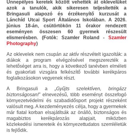
Ünnepélyes keretek között vehették át oklevelüket
azok a tanulók, akik sikeresen teljesítették a
Bringasuli alapozó és érzékenyítő kurzusát a
Lánchíd Utcai Sport Általános Iskolában. A 2026.
június 18-án, csütörtökön 11 órakor rendezett
eseményen összesen 60 gyermek részesült
elismerésben. (Fotók: Szamler Roland -
Szamler
Photography
)
Az oklevelek nem csupán az aktív részvételt igazolták: a
diákok a program elvégzésével megszerezték a
lehetőséget arra is, hogy a következő tanévben elméleti
és gyakorlati vizsgára felkészítő további kerékpáros
foglalkozásokon vegyenek részt.
A Bringasuli a
„Gyűjts szelektíven, bringázz
biztonságosan!”
elnevezésű, több eseményt összefogó
környezetvédelmi és szabadidősport projekt részeként
valósult meg. A kezdeményezés célja, hogy a gyermekek
már fiatal korban elsajátítsák az önálló, biztonságos és
magabiztos kerékpározás alapjait, miközben
közlekedési ismereteik és környezettudatos szemléletük
is fejlődik.