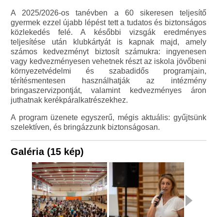
A 2025/2026-os tanévben a 60 sikeresen teljesítő
gyermek ezzel újabb lépést tett a tudatos és biztonságos
közlekedés felé. A későbbi vizsgák eredményes
teljesítése után klubkártyát is kapnak majd, amely
számos kedvezményt biztosít számukra: ingyenesen
vagy kedvezményesen vehetnek részt az iskola jövőbeni
környezetvédelmi és szabadidős programjain,
térítésmentesen használhatják az intézmény
bringaszervizpontját, valamint kedvezményes áron
juthatnak kerékpáralkatrészekhez.
A program üzenete egyszerű, mégis aktuális: gyűjtsünk
szelektíven, és bringázzunk biztonságosan.
Galéria (15 kép)