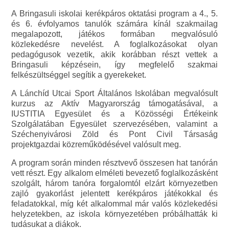
A Bringasuli iskolai kerékpáros oktatási program a 4., 5.
és 6. évfolyamos tanulók számára kínál szakmailag
megalapozott, játékos formában megvalósuló
közlekedésre nevelést. A foglalkozásokat olyan
pedagógusok vezetik, akik korábban részt vettek a
Bringasuli képzésein, így megfelelő szakmai
felkészültséggel segítik a gyerekeket.
A Lánchíd Utcai Sport Általános Iskolában megvalósult
kurzus az Aktív Magyarország támogatásával, a
IUSTITIA Egyesület és a Közösségi Értékeink
Szolgálatában Egyesület szervezésében, valamint a
Széchenyivárosi Zöld és Pont Civil Társaság
projektgazdai közreműködésével valósult meg.
A program során minden résztvevő összesen hat tanórán
vett részt. Egy alkalom elméleti bevezető foglalkozásként
szolgált, három tanóra forgalomtól elzárt környezetben
zajló gyakorlást jelentett kerékpáros játékokkal és
feladatokkal, míg két alkalommal már valós közlekedési
helyzetekben, az iskola környezetében próbálhatták ki
tudásukat a diákok.