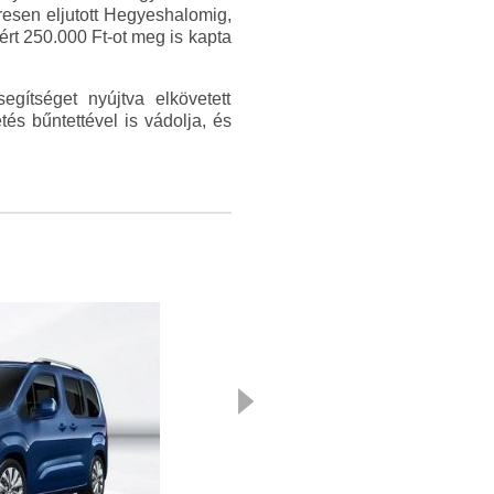
eresen eljutott Hegyeshalomig,
gért 250.000 Ft-ot meg is kapta
gítséget nyújtva elkövetett
tés bűntettével is vádolja, és