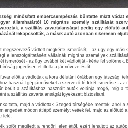
zség minősített embercsempészés bűntette miatt vádat 
gyar államhatártól 10 migráns személy szállítását szer
arozták, a szállítás zavartalanságát pedig egy előfutó aut
ázánál lekapcsolták, a másik autó azonban sikeresen eljuto
ést megszervező vádlott megkérte ismerősét, - az ügy egy másik 
i ellenszolgáltatásért vállalnák migráns személyek szállítását.
két ismerősét - az ügy további két vádlottját - kérte fel sofőrnek. 
bíróság jogerősen eltiltotta a járművezetéstől.
uvar előtt a vádlottak a kora délutáni órákban egy jászsági te
oz használt gépjárműveket a szervező férfi két ismerőse - az ü
őr beült a szállításhoz használt autók volánja mögé, míg a 
nt a szállítás zavartalanságát igyekezett biztosítani.
koltatta, majd a vádlottak Szeged térségébe mentek, ahol a sof
engedett módon átlépő személyt vettek fel, majd az előfutó au
 felé.
 sofőr megijedt a rendőri jelenléttől, ezért lehajtott az autó