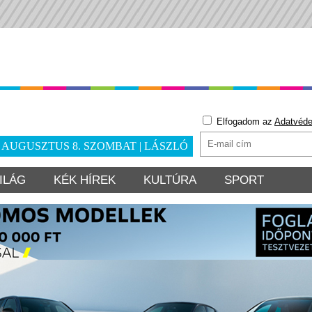
Elfogadom az
Adatvéde
. AUGUSZTUS 8. SZOMBAT | LÁSZLÓ
ILÁG
KÉK HÍREK
KULTÚRA
SPORT