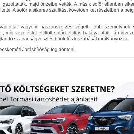
k igazoltatták, majd őrizetbe vették. A másik sofőr ellenben sik
ette. A sofőr a sikeres szállítást követően két részletben a beí
dlottat vagyoni haszonszerzés végett, több személynek se
míg vezetéstől eltiltott sofőrt eltiltás hatálya alatti járműveze
jtandó szabadságvesztés büntetés kiszabását indítványozza.
ecskeméti Járásbíróság fog dönteni.