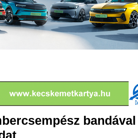
mbercsempész bandával
dat