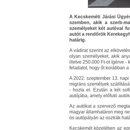
A Kecskeméti Járási Ügyés
szemben, akik a szerb-ma
személyeket két autóval fuv
autót a rendőrök Kerekegyh
határig.
A vádirat szerint az elkövet
olyan személyeket, akik anyag
illetve 250.000 Ft-ot ígérve - 
feladatot, hogy őt korábban a 
A 2022. szeptember 13. napi f
migráns személyek szállításáh
- hozta el. Ezután a két sof
autójába, amely előfutó autóké
Az autókat a szervező megtan
magyar államhatáron meg nem 
ös autópályán az osztrák határ
Kecskemét közelében az egyik