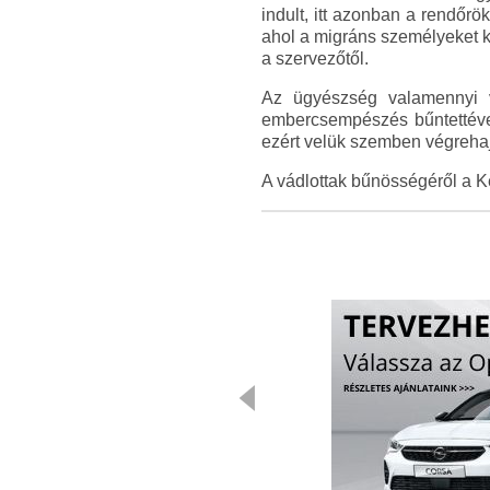
indult, itt azonban a rendőrö
ahol a migráns személyeket kit
a szervezőtől.
Az ügyészség valamennyi vá
embercsempészés bűntettével, 
ezért velük szemben végreha
A vádlottak bűnösségéről a K