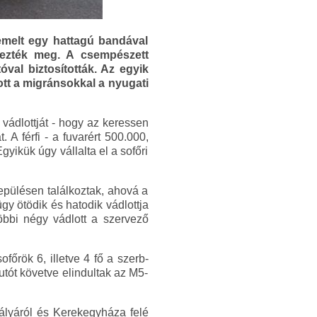
emelt egy hattagú bandával
vezték meg. A csempészett
óval biztosították. Az egyik
tt a migránsokkal a nyugati
vádlottját - hogy az keressen
 A férfi - a fuvarért 500.000,
Egyikük úgy vállalta el a sofőri
lepülésen találkoztak, ahová a
gy ötödik és hatodik vádlottja
többi négy vádlott a szervező
őrök 6, illetve 4 fő a szerb-
tót követve elindultak az M5-
pályáról és Kerekegyháza felé