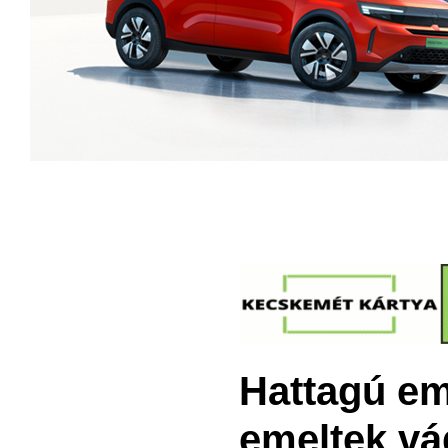
Hattagú e
emeltek vá