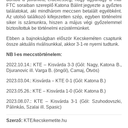
FTC soraiban szereplő Katona Bálint jegyezte a győztes
találatokat, aki mindhárom meccsen betalált egyébként.
Az utolsó találkozó kifejezetten szép, egyben történelmi
siker is számunkra, hiszen a május végi győzelemmel
biztosítottuk be történelmi ezüstérmünket.
Ebben a bajnokságban először Kecskeméten csaptunk
össze aktuális riválisunkkal, akkor 3-1-re nyerni tudtunk.
NB I-es meccstörténelem:
2022.10.14.: KTE – Kisvárda 3-3 (Gól: Nagy, Katona B.,
Djuranovic ill. Varga B. (öngól), Camaj, Ötvös)
2023.03.04.: Kisvárda – KTE 0-1 (Gól: Katona B.)
2023.05.26.: KTE – Kisvárda 1-0 (Gól: Katona B.)
2023.08.07.: KTE – Kisvárda 3-1 (Gól: Szuhodovszki,
Pálinkás, Szalai ill. Spasic)
Szerző:
KTE/kecskemetite.hu