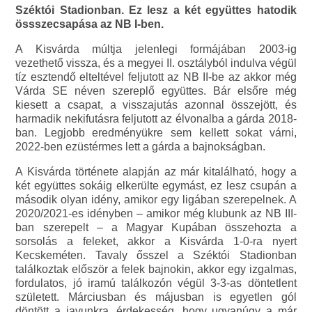
Széktói Stadionban. Ez lesz a két együttes hatodik
össszecsapása az NB I-ben.
A Kisvárda múltja jelenlegi formájában 2003-ig
vezethető vissza, és a megyei II. osztályból indulva végül
tíz esztendő elteltével feljutott az NB II-be az akkor még
Várda SE néven szereplő együttes. Bár elsőre még
kiesett a csapat, a visszajutás azonnal összejött, és
harmadik nekifutásra feljutott az élvonalba a gárda 2018-
ban. Legjobb eredményükre sem kellett sokat várni,
2022-ben ezüstérmes lett a gárda a bajnokságban.
A Kisvárda története alapján az már kitalálható, hogy a
két együttes sokáig elkerülte egymást, ez lesz csupán a
második olyan idény, amikor egy ligában szerepelnek. A
2020/2021-es idényben – amikor még klubunk az NB III-
ban szerepelt – a Magyar Kupában összehozta a
sorsolás a feleket, akkor a Kisvárda 1-0-ra nyert
Kecskeméten. Tavaly ősszel a Széktói Stadionban
találkoztak először a felek bajnokin, akkor egy izgalmas,
fordulatos, jó iramú találkozón végül 3-3-as döntetlent
született. Márciusban és májusban is egyetlen gól
döntött a javunkra, érdekesség, hogy ugyanúgy a már