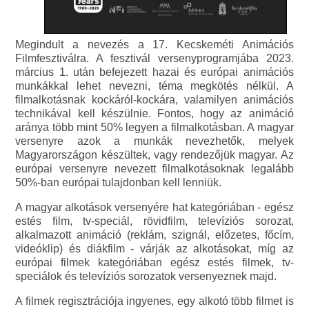
Megindult a nevezés a 17. Kecskeméti Animációs
Filmfesztiválra. A fesztivál versenyprogramjába 2023.
március 1. után befejezett hazai és európai animációs
munkákkal lehet nevezni, téma megkötés nélkül. A
filmalkotásnak kockáról-kockára, valamilyen animációs
technikával kell készülnie. Fontos, hogy az animáció
aránya több mint 50% legyen a filmalkotásban. A magyar
versenyre azok a munkák nevezhetők, melyek
Magyarországon készültek, vagy rendezőjük magyar. Az
európai versenyre nevezett filmalkotásoknak legalább
50%-ban európai tulajdonban kell lenniük.
A magyar alkotások versenyére hat kategóriában - egész
estés film, tv-speciál, rövidfilm, televíziós sorozat,
alkalmazott animáció (reklám, szignál, előzetes, főcím,
videóklip) és diákfilm - várják az alkotásokat, míg az
európai filmek kategóriában egész estés filmek, tv-
speciálok és televíziós sorozatok versenyeznek majd.
A filmek regisztrációja ingyenes, egy alkotó több filmet is