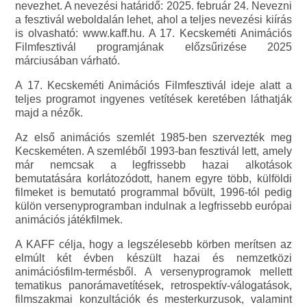
nevezhet. A nevezési határidő: 2025. február 24. Nevezni
a fesztivál weboldalán lehet, ahol a teljes nevezési kiírás
is olvasható: www.kaff.hu. A 17. Kecskeméti Animációs
Filmfesztivál programjának előzsűrizése 2025
márciusában várható.
A 17. Kecskeméti Animációs Filmfesztivál ideje alatt a
teljes programot ingyenes vetítések keretében láthatják
majd a nézők.
Az első animációs szemlét 1985-ben szervezték meg
Kecskeméten. A szemléből 1993-ban fesztivál lett, amely
már nemcsak a legfrissebb hazai alkotások
bemutatására korlátozódott, hanem egyre több, külföldi
filmeket is bemutató programmal bővült, 1996-tól pedig
külön versenyprogramban indulnak a legfrissebb európai
animációs játékfilmek.
A KAFF célja, hogy a legszélesebb körben merítsen az
elmúlt két évben készült hazai és nemzetközi
animációsfilm-termésből. A versenyprogramok mellett
tematikus panorámavetítések, retrospektív-válogatások,
filmszakmai konzultációk és mesterkurzusok, valamint