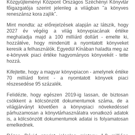
Közgyűjteményi Központ Országos Széchényi Könyvtár
főigazgatója szerint jelenleg a világban "a könyves
reneszánsz kora zajlik".
Mint mondta: az előrejelzések alapján az látszik, hogy
2027 év végéig a világ könyvpiacának értéke
meghaladja majd a 100 milliárd dollárt - emelte ki,
hozzátéve, hogy mindenütt a nyomtatott könyveket
keresik a felhasználók. Egyedül Kínában haladta meg az
e-könyvek piaci értéke hagyományos könyvekét - tette
hozzá.
Kifejtette, hogy a magyar könyvpiacon - amelynek értéke
70 milliárd forint - a nyomtatott könyvek piaci
részesedése 95 százalék.
Felidézte, hogy egészen 2019-ig lassan, de biztosan
csökkent a kölcsönzött dokumentumok száma, de a
világjárványt követően a könyvpiaci növekedéssel
párhuzamosan a könyvtárhasználatra vonatkozó adatok
is, a kölcsönzött dokumentumok adatai is folyamatosan
emelkednek.