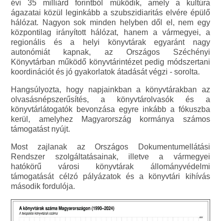
évi 35 milliárd forintból működik, amely a kultúra
ágazatai közül leginkább a szubszidiaritás elvére épülő
hálózat. Nagyon sok minden helyben dől el, nem egy
központilag irányított hálózat, hanem a vármegyei, a
regionális és a helyi könyvtárak egyaránt nagy
autonómiát kapnak, az Országos Széchényi
Könyvtárban működő könyvtárintézet pedig módszertani
koordinációt és jó gyakorlatok átadását végzi - sorolta.
Hangsúlyozta, hogy napjainkban a könyvtárakban az
olvasásnépszerűsítés, a könyvtárolvasók és a
könyvtárlátogatók bevonzása egyre inkább a fókuszba
kerül, amelyhez Magyarország kormánya számos
támogatást nyújt.
Most zajlanak az Országos Dokumentumellátási
Rendszer szolgáltatásainak, illetve a vármegyei
hatókörű városi könyvtárak állományvédelmi
támogatását célzó pályázatok és a könyvtári kihívás
második fordulója.