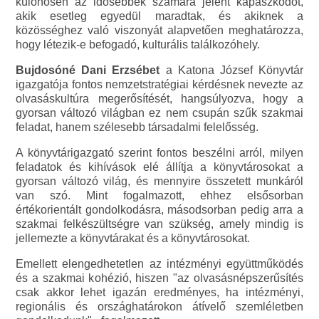
különösen az idősebbek számára jelent kapaszkodót,
akik esetleg egyedül maradtak, és akiknek a
közösséghez való viszonyát alapvetően meghatározza,
hogy létezik-e befogadó, kulturális találkozóhely.
Bujdosóné Dani Erzsébet
a Katona József Könyvtár
igazgatója fontos nemzetstratégiai kérdésnek nevezte az
olvasáskultúra megerősítését, hangsúlyozva, hogy a
gyorsan változó világban ez nem csupán szűk szakmai
feladat, hanem szélesebb társadalmi felelősség.
A könyvtárigazgató szerint fontos beszélni arról, milyen
feladatok és kihívások elé állítja a könyvtárosokat a
gyorsan változó világ, és mennyire összetett munkáról
van szó. Mint fogalmazott, ehhez elsősorban
értékorientált gondolkodásra, másodsorban pedig arra a
szakmai felkészültségre van szükség, amely mindig is
jellemezte a könyvtárakat és a könyvtárosokat.
Emellett elengedhetetlen az intézményi együttműködés
és a szakmai kohézió, hiszen "az olvasásnépszerűsítés
csak akkor lehet igazán eredményes, ha intézményi,
regionális és országhatárokon átívelő szemléletben