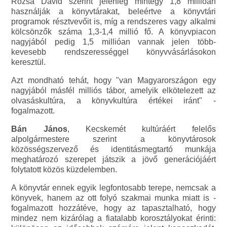
Rózsa Dávid szerint jelenleg mintegy 1,8 millióan
használják a könyvtárakat, beleértve a könyvtári
programok résztvevőit is, míg a rendszeres vagy alkalmi
kölcsönzők száma 1,3-1,4 millió fő. A könyvpiacon
nagyjából pedig 1,5 millióan vannak jelen több-
kevesebb rendszerességgel könyvvásárlásokon
keresztül.
Azt mondható tehát, hogy "van Magyarországon egy
nagyjából másfél milliós tábor, amelyik elkötelezett az
olvasáskultúra, a könyvkultúra értékei iránt" -
fogalmazott.
Bán János
, Kecskemét kultúráért felelős
alpolgármestere szerint a könyvtárosok
közösségszervező és identitásmegtartó munkája
meghatározó szerepet játszik a jövő generációjáért
folytatott közös küzdelemben.
A könyvtár ennek egyik legfontosabb terepe, nemcsak a
könyvek, hanem az ott folyó szakmai munka miatt is -
fogalmazott hozzátéve, hogy az tapasztalható, hogy
mindez nem kizárólag a fiatalabb korosztályokat érinti: