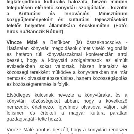
legkiterjedtebb kulturális hálózata, hiszen minden
településen elérhető könyvtári szolgáltatás - közölte
a Kulturális és Innovációs Minisztérium
közgyűjteményekért és kulturális fejlesztésekért
felelős helyettes államtitkára Kecskeméten. (Fotó:
hiros.hu/Banczik Róbert)
Vincze Máté
a Betűkben (is) összekapcsolva -
Határtalan könyvtári megoldások címet viselő regionális
és határon túli könyvtárszakmai konferencián arról
beszélt, hogy a könyvtári szolgáltatások az elmúlt
évtizedekben sokat változtak, hiszen interaktív és
közösségi terekként működve a könyvtárakban ma már
nemcsak olvasásnépszerűsítés, hanem közösségápolás
és közösségteremtés is folyik.
Elsődleges kulcsnak nevezte a könyvtárakat és a
könyvtári közösségeket abban, hogy a következő
nemzedék értelmező, figyelmes olvasóvá váljon, aki
felismeri és értékeli a magyar kultúra páratlan
gazdagságát - tette hozzá.
Vincze Máté arról is beszélt, hogy a könyvtári rendszer