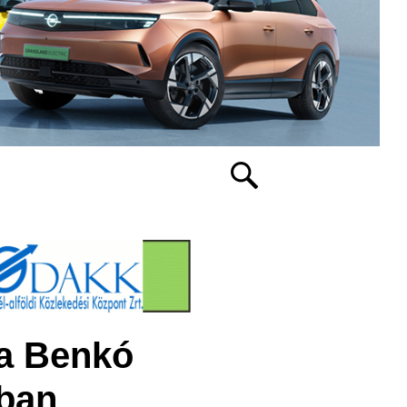
 a Benkó
ban