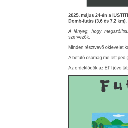
2025. május 24-én a IUSTITI
Domb-futás (3,6 és 7,2 km),
A lényeg, hogy megszólítsu
szervezők.
Minden résztvevő oklevelet kap
A befutó csomag mellett pedig
Az érdeklődők az EFI jóvoltá