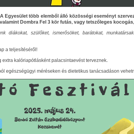
A Egyesület több elemből álló közösségi eseményt szervez.
 valamint Dombra Fel 3 kör futás, vagy tetszőleges kocogás,
nk diákokat, szülőket, ismerősöket, barátokat, munkatárs
 a teljesítéséről!
 extra kalóriapótlásként palacsintaevést terveznek.
ból egészségügyi méréseken és dietetikus tanácsadáson vehetn