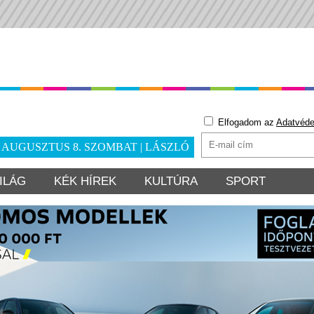
Elfogadom az
Adatvéde
. AUGUSZTUS 8. SZOMBAT | LÁSZLÓ
ILÁG
KÉK HÍREK
KULTÚRA
SPORT