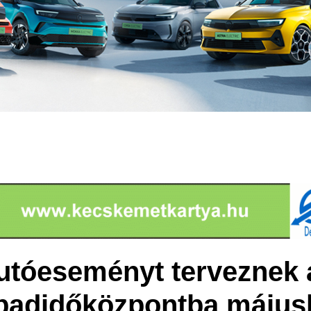
utóeseményt terveznek
abadidőközpontba május