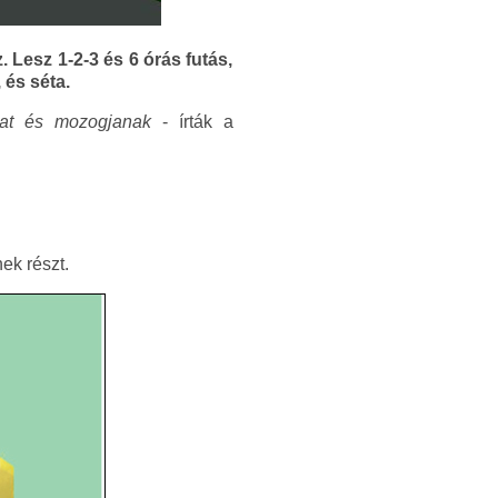
 Lesz 1-2-3 és 6 órás futás,
 és séta.
akat és mozogjanak
- írták a
ek részt.