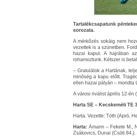
Tartalékcsapatunk pénteken
sorozata.
A mérkőzés sokáig nem hozot
vezettek is a szünetben. Ford
hazai kaput. A hajrában az
rohamoztunk. Kétszer is betalá
– Gratulálok a Hartának, tel
minőség a kapu előtt. Tragéd
ellen hazai pályán – mondta L
A városi riválist április 12-é
Harta SE – Kecskeméti TE 3-
Harta. Vezette: Tóth (Apró, H
Harta:
Ámann – Fekete M., Na
Zsákovics, Dunai (Csóti 84.)