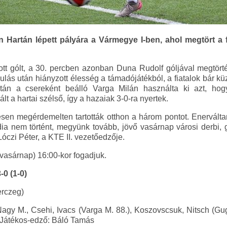
 Hartán lépett pályára a Vármegye I-ben, ahol megtört a fi
t gólt, a 30. percben azonban Duna Rudolf góljával megtörték
ulás után hiányzott élesség a támadójátékból, a fiatalok bár k
tán a csereként beálló Varga Milán használta ki azt, hog
lt a hartai szélső, így a hazaiak 3-0-ra nyertek.
jesen megérdemelten tartották otthon a három pontot. Enerválta
ia nem történt, megyünk tovább, jövő vasárnap városi derbi,
óczi Péter, a KTE II. vezetőedzője.
n (vasárnap) 16:00-kor fogadjuk.
0 (1-0)
erczeg)
gy M., Csehi, Ivacs (Varga M. 88.), Koszovscsuk, Nitsch (Gug
. Játékos-edző: Báló Tamás