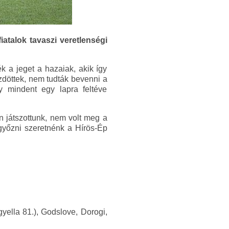
atalok tavaszi veretlenségi
 a jeget a hazaiak, akik így
üzdöttek, nem tudták bevenni a
y mindent egy lapra feltéve
n játszottunk, nem volt meg a
 győzni szeretnénk a Hírös-Ép
yella 81.), Godslove, Dorogi,