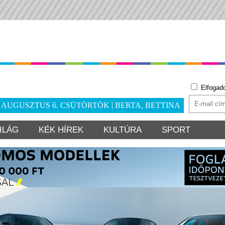
Elfogad
. AUGUSZTUS 6. CSÜTÖRTÖK | BERTA, BETTINA
ILÁG
KÉK HÍREK
KULTÚRA
SPORT