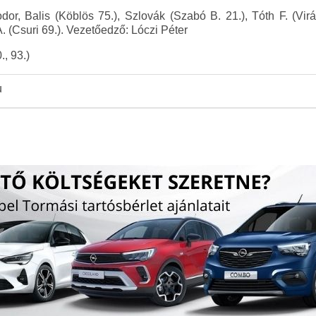
dor, Balis (Köblös 75.), Szlovák (Szabó B. 21.), Tóth F. (Virá
A. (Csuri 69.). Vezetőedző: Lóczi Péter
., 93.)
u