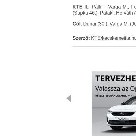
KTE II.:
Pálfi – Varga M., Fo
(Supka 46.), Pataki, Horváth 
Gól:
Dunai (30.), Varga M. (90
Szerző:
KTE/kecskemetite.h