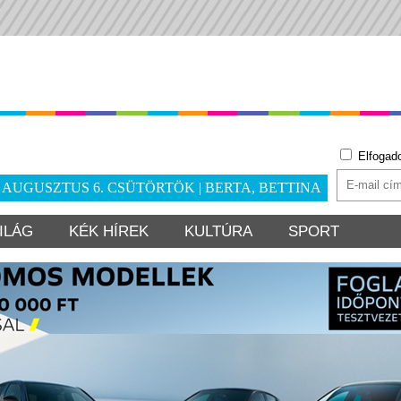
Elfogad
. AUGUSZTUS 6. CSÜTÖRTÖK | BERTA, BETTINA
ILÁG
KÉK HÍREK
KULTÚRA
SPORT