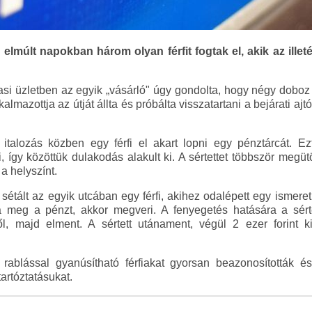
elmúlt napokban három olyan férfit fogtak el, akik az illet
si üzletben az egyik „vásárló" úgy gondolta, hogy négy doboz 
lkalmazottja az útját állta és próbálta visszatartani a bejárati ajtó
talozás közben egy férfi el akart lopni egy pénztárcát. Ez
így közöttük dulakodás alakult ki. A sértettet többször megütö
a helyszínt.
tált az egyik utcában egy férfi, akihez odalépett egy ismeretl
meg a pénzt, akkor megveri. A fenyegetés hatására a sértet
ől, majd elment. A sértett utánament, végül 2 ezer forint k
ablással gyanúsítható férfiakat gyorsan beazonosították és 
rtóztatásukat.