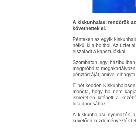
A kiskunhalasi rendőrök az 
követhettek el.
Pénteken az egyik kiskunhala
nélkül ki a boltból. Az üzlet a
elszaladt a kapszulákkal.
Szombaton egy házibuliban i
megpróbálta megakadályozni, 
pénztárcáját, amivel elhagyta 
E hét kedden Kiskunhalason sé
mondta, hogy ha nem kapja 
ismeretlen kitépett a kezéb
tulajdonosához.
A kiskunhalasi nyomozók a r
követően kezdeményezték leta