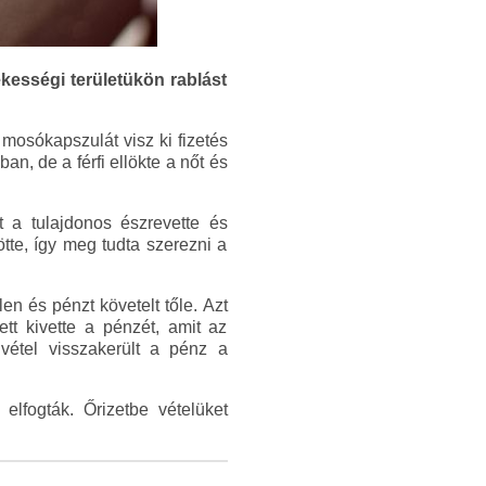
ékességi területükön rablást
mosókapszulát visz ki fizetés
ban, de a férfi ellökte a nőt és
t a tulajdonos észrevette és
tte, így meg tudta szerezni a
en és pénzt követelt tőle. Azt
t kivette a pénzét, amit az
ivétel visszakerült a pénz a
elfogták. Őrizetbe vételüket