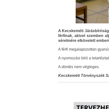
A Kecskeméti Járásbíróság 
férfinak, akivel szemben a
sérelmére elkövetett emberö
A férfi megalapozottan gyanús
A nyomozási bíró a letartózta
A döntés nem végleges.
Kecskeméti Törvényszék Sa