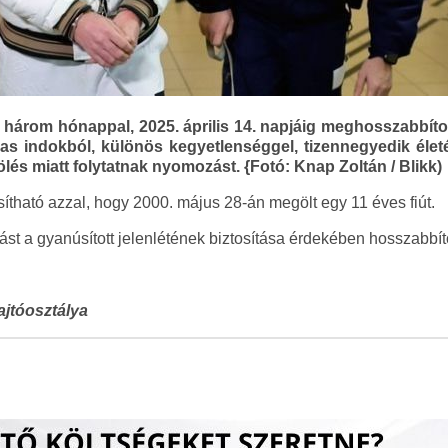
három hónappal, 2025. április 14. napjáig meghosszabbított
ljas indokból, különös kegyetlenséggel, tizennegyedik élet
lés miatt folytatnak nyomozást. {Fotó: Knap Zoltán / Blikk)
ítható azzal, hogy 2000. május 28-án megölt egy 11 éves fiút.
tást a gyanúsított jelenlétének biztosítása érdekében hosszabbít
jtóosztálya