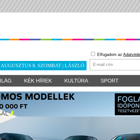
Elfogadom az
Adatvéde
. AUGUSZTUS 8. SZOMBAT | LÁSZLÓ
ILÁG
KÉK HÍREK
KULTÚRA
SPORT