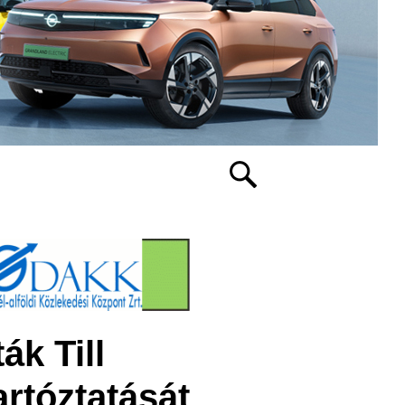
k Till
artóztatását