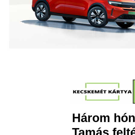
Három hóna
Tamás felté