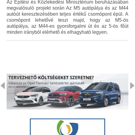
Az Építési és Közlekedési Minisztérium beruházásában
megvalósuló projekt során Az M5 autópálya és az M44
autóút keresztezésében teljes értékű csomópont épül. A
csomópont lehetővé teszi majd, hogy az M5-ös
autópálya, az M44-es gyorsforgalmi út és az 5-ös főút
minden irányból elérhető és elhagyható legyen.