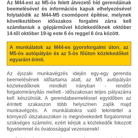
Az M44-est az M5-ös felett átvezető híd gerendáinak
beemelésével és információs kapuk elhelyezésével
folytatódik az M44-M5 csomópont építése, melynek
következtében időszakos forgalmi zárra kell
számítaniuk a gépjárművel közlekedőknek október
14-től október 19-ig este 6 és reggel 6 óra között.
A munkálatok az M44-es gyorsforgalmi úton, az
M5-ös autópályán és az 5-ös főúton közlekedőket
egyaránt érinti.
Az éjszaki munkavégzés idején egy-egy gerenda
beemelésének időtartama alatt, az M5 autópályán
közlekedőknek mindkét irányban - rendőri
forgalomirányítás mellett - időszakosan teljes pályazárra
kell készülniük. A gerendabeemeléssel egyidőben az
érintett szakaszon több helyszínen zajlik majd
munkavégzés. A munkálatokra való tekintettel a
környező útszakaszokon is megnövekedett forgalommal
szükséges számolni, ezért kérjük a közlekedők fokozott
figyelemmel és óvatossággal vezessenek!