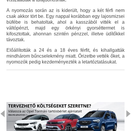
A nyomozás során az is kiderült, hogy a két férfi nem
csak akkor tört be. Egy nappal korábban egy lajosmizsei
büfébe is behatoltak, ahol a kasszából vitték el a
váltópénzt, majd egy örkényi gyorséttermet is
kifosztottak, ahonnan szintén pénzzel, illetve üdítőkkel
távoztak.
Előállították a 24 és a 18 éves férfit, és kihallgatták
mindhárom bűncselekmény miatt. Őrizetbe vették őket, a
nyomozók pedig kezdeményezték a letartóztatásukat.