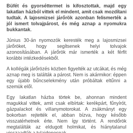
Büfét és gyorséttermet is kifosztottak, majd egy
lakatlan házból vittek el mindent, amit csak mozdítani
tudtak. A lajosmizsei járőrök azonban felismerték a
jól ismert tolvajpárost, és még aznap a nyomukra
bukkantak.
Június 30-án nyomozók keresték meg a lajosmizsei
járőröket, hogy segítsenek helyi tolvajok
azonosításában. A járőrök már ismerték a két férfit
korábbi intézkedésekből.
A kollégák járőrözés közben figyelték az utcákat, és még
aznap meg is találták a párost. Nem is akármikor: éppen
egy újabb bűncselekmény után próbáltak eltűnni a
szemük elől.
Egy lakatlan házba törtek be, ahonnan mindent
magukkal vittek, amit csak elbírtak: kerékpárt, fűnyírót,
gázpalackot és villanymotorokat. A zsákmányt egy
bokorban rejtették el, abban bízva, hogy később
visszatérhetnek érte. Nem így történt. A rendőrök
megtalálták az eldugott holmikat, és hiánytalanul
visszaadták a tulajdonosnak.