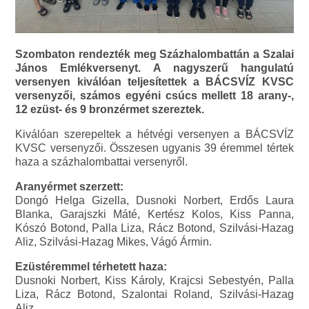
Szombaton rendezték meg Százhalombattán a Szalai
János Emlékversenyt. A nagyszerű hangulatú
versenyen kiválóan teljesítettek a BÁCSVÍZ KVSC
versenyzői, számos egyéni csúcs mellett 18 arany-,
12 ezüst- és 9 bronzérmet szereztek.
Kiválóan szerepeltek a hétvégi versenyen a BÁCSVÍZ
KVSC versenyzői. Összesen ugyanis 39 éremmel tértek
haza a százhalombattai versenyről.
Aranyérmet szerzett:
Dongó Helga Gizella, Dusnoki Norbert, Erdős Laura
Blanka, Garajszki Máté, Kertész Kolos, Kiss Panna,
Kószó Botond, Palla Liza, Rácz Botond, Szilvási-Hazag
Aliz, Szilvási-Hazag Mikes, Vágó Ármin.
Ezüstéremmel térhetett haza:
Dusnoki Norbert, Kiss Károly, Krajcsi Sebestyén, Palla
Liza, Rácz Botond, Szalontai Roland, Szilvási-Hazag
Aliz