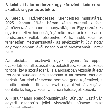
A kelebiai határrendészek egy körözési akció során
akadtak rá gyanús autókra.
A Kelebiai Határrendészeti Kirendeltség munkatársai
2025. február 19-én három kétes eredetű külföldi
járművet találtak a tompai tanyavilágban. Egy osztrák és
egy ismeretlen honosságú járműre más autókra kiadott
rendszámok voltak felszerelve. A harmadik kocsinak
feltehetően meghamisították az alvázszámát úgy, hogy
egy forgalomban lévő, hasonló autó alvázszámát ütötték
bele.
Az akcióban résztvevő egyik egyenruhás éppen
gyakorlati foglalkozással egybekötött szakértői képzését
töltötte, így a szokásosnál is alaposabban vizsgált át egy
Peugeot 3008-ast, ami szorosan a fal mellett, eldugva
parkolt. Bár első ránézésre nem volt gond a járművel, a
rendőr minden fő alkatrészt egyenként átvizsgálva
derítette ki, hogy a kocsit a francia hatóságok körözik.
A Kiskunhalasi Rendőrkapitányság Bűnügyi Osztályán
egyedi azonosító jellel visszaélés bűntette miatt
indítottak eljárást.