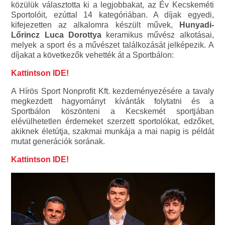
közülük választotta ki a legjobbakat, az Év Kecskeméti
Sportolóit, ezúttal 14 kategóriában. A díjak egyedi,
kifejezetten az alkalomra készült művek,
Hunyadi-
Lőrincz Luca Dorottya
keramikus művész alkotásai,
melyek a sport és a művészet találkozását jelképezik. A
díjakat a következők vehették át a Sportbálon:
Kattintson IDE!
A Hírös Sport Nonprofit Kft. kezdeményezésére a tavaly
megkezdett hagyományt kívánták folytatni és a
Sportbálon köszönteni a Kecskemét sportjában
elévülhetetlen érdemeket szerzett sportolókat, edzőket,
akiknek életútja, szakmai munkája a mai napig is példát
mutat generációk sorának.
Kattintson IDE!