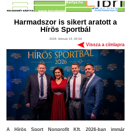
Harmadszor is sikert aratott a
Hírös Sportbál
2026. február 15. 00:04
Vissza a címlapra
A Hírös Sport Nonprofit Kft. 2026-ban immár