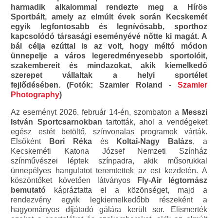
harmadik alkalommal rendezte meg a Hírös
Sportbált, amely az elmúlt évek során Kecskemét
egyik legfontosabb és legnívósabb, sporthoz
kapcsolódó társasági eseményévé nőtte ki magát. A
bál célja ezúttal is az volt, hogy méltó módon
ünnepelje a város legeredményesebb sportolóit,
szakembereit és mindazokat, akik kiemelkedő
szerepet vállaltak a helyi sportélet
fejlődésében. (Fotók: Szamler Roland -
Szamler
Photography
)
Az eseményt 2026. február 14-én, szombaton a
Messzi
István Sportcsarnokban
tartották, ahol a vendégeket
egész estét betöltő, színvonalas programok várták.
Elsőként
Bori Réka
és
Koltai-Nagy Balázs
, a
Kecskeméti Katona József Nemzeti Színház
színművészei léptek színpadra, akik műsorukkal
ünnepélyes hangulatot teremtettek az est kezdetén. A
köszöntőket követően látványos
Fly-Air légtornász
bemutató
kápráztatta el a közönséget, majd a
rendezvény egyik legkiemelkedőbb részeként a
hagyományos díjátadó gálára került sor. Elismerték