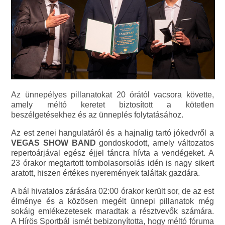
Az ünnepélyes pillanatokat 20 órától vacsora követte,
amely méltó keretet biztosított a kötetlen
beszélgetésekhez és az ünneplés folytatásához.
Az est zenei hangulatáról és a hajnalig tartó jókedvről a
VEGAS SHOW BAND
gondoskodott, amely változatos
repertoárjával egész éjjel táncra hívta a vendégeket. A
23 órakor megtartott tombolasorsolás idén is nagy sikert
aratott, hiszen értékes nyeremények találtak gazdára.
A bál hivatalos zárására 02:00 órakor került sor, de az est
élménye és a közösen megélt ünnepi pillanatok még
sokáig emlékezetesek maradtak a résztvevők számára.
A Hírös Sportbál ismét bebizonyította, hogy méltó fóruma