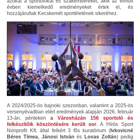
azokat a sportolókat és szakembereket, akik az elmúlt
évben kiemelkedő eredményeket értek el, és
hozzájárultak Kecskemét sportéletének sikeréhez.
A 2024/2025-ös bajnoki szezonban, valamint a 2025-ös
versenyévadban elért eredmények alapján 2026. február
13-án, pénteken
a Városházán 156 sportoló és
felkészítőik köszöntésére került sor
. A Hírös Sport
Nonprofit Kft. által felkért 3 fős kuratórium (
Ivkovicné
Béres Tímea, Jánosi István
és
Lovas Zoltán
) pedig