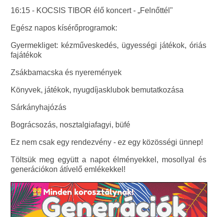
16:15 - KOCSIS TIBOR élő koncert - „Felnőttél"
Egész napos kísérőprogramok:
Gyermekliget: kézműveskedés, ügyességi játékok, óriás
fajátékok
Zsákbamacska és nyeremények
Könyvek, játékok, nyugdíjasklubok bemutatkozása
Sárkányhajózás
Bográcsozás, nosztalgiafagyi, büfé
Ez nem csak egy rendezvény - ez egy közösségi ünnep!
Töltsük meg együtt a napot élményekkel, mosollyal és
generációkon átívelő emlékekkel!