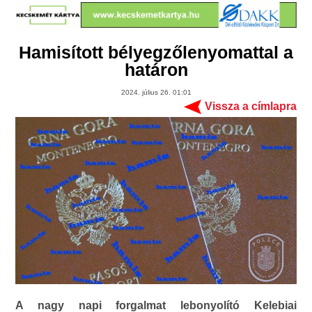
Hamisított bélyegzőlenyomattal a
határon
2024. július 26. 01:01
Vissza a címlapra
A nagy napi forgalmat lebonyolító Kelebiai