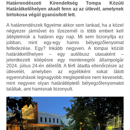
Határrendészeti Kirendeltség Tompa Közúti
Határátkelőhelyen akadt fenn az az útlevél, amelynek
birtokosa végül gyanúsított lett.
A határrendészek figyelme akkor sem lankad, ha a közel
négyezer járművet és tízezernél is több embert kell
átléptetniük a határon egy nap. Mi sem bizonyítja ez
jobban, mint egy-egy hamis bélyegzőlenyomat
felfedezése. Egy? Inkább negyven. A tompai közúti
határátkelőhelyen – egy autóbusz utasaként –
jelentkezett kilépésre egy montenegrói állampolgár
2024. július 24-én délelőtt. A férfi átadta ellenőrzésre az
útlevelét, amelyben az egyébként sokat látott
egyenruhások legnagyobb meglepetésre nem kevesebb,
mint negyven olyan határátléptető bélyegzőlenyomatot
találtak, ami hamisnak bizonyult.