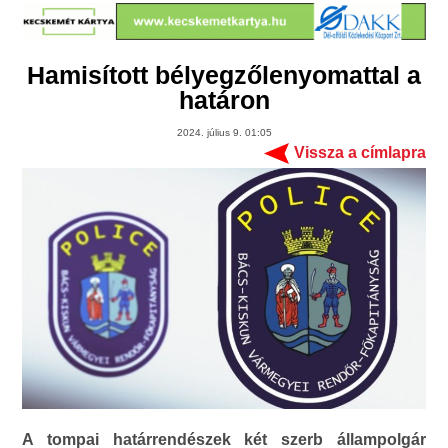
Hamisított bélyegzőlenyomattal a
határon
2024. július 9. 01:05
Vissza a címlapra
A tompai határrendészek két szerb állampolgár