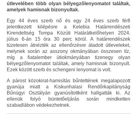
útlevelében több olyan bélyegzőlenyomatot találtak,
amelyek hamisnak bizonyultak.
Egy 44 éves szerb nő és egy 24 éves szerb férfi
jelentkezett kilépésre a Kelebia Határrendészeti
Kirendeltség Tompa Közúti Határátkelőhelyen 2024.
július 6-án 15 óra 30 perc körül. A határrendészek
tüzetesen átnézték az ellenőrzésre átadott útleveleket,
melynek során az asszony okmányában összesen tíz,
míg a fiatalember útiokmányában tizenegy olyan
bélyegzőlenyomatot találtak, amely hamisnak bizonyult.
Ezek között szerb és schengeni lenyomat is volt.
A párost közokirat-hamisítás bűntettének megalapozott
gyanúja miatt a Kiskunhalasi Rendőrkapitányság
Bűnügyi Osztályán gyanúsítottként hallgatták ki. Az
ellenük folyó büntetőeljárás során mindketten
szabadlábon védekezhetnek.