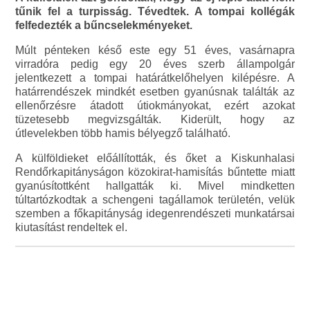
tűnik fel a turpisság. Tévedtek. A tompai kollégák
felfedezték a bűncselekményeket.
Múlt pénteken késő este egy 51 éves, vasárnapra
virradóra pedig egy 20 éves szerb állampolgár
jelentkezett a tompai határátkelőhelyen kilépésre. A
határrendészek mindkét esetben gyanúsnak találták az
ellenőrzésre átadott útiokmányokat, ezért azokat
tüzetesebb megvizsgálták. Kiderült, hogy az
útlevelekben több hamis bélyegző található.
A külföldieket előállították, és őket a Kiskunhalasi
Rendőrkapitányságon közokirat-hamisítás bűntette miatt
gyanúsítottként hallgatták ki. Mivel mindketten
túltartózkodtak a schengeni tagállamok területén, velük
szemben a főkapitányság idegenrendészeti munkatársai
kiutasítást rendeltek el.