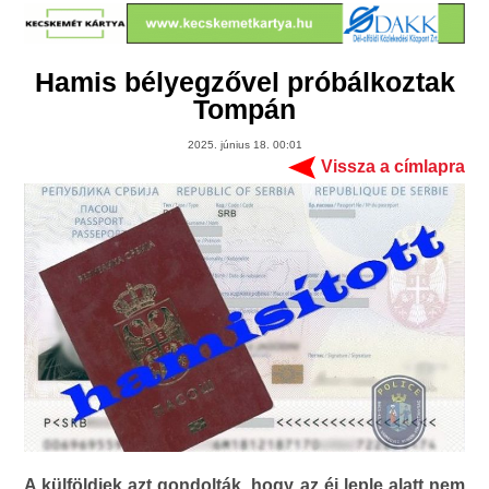
Hamis bélyegzővel próbálkoztak
Tompán
2025. június 18. 00:01
Vissza a címlapra
A külföldiek azt gondolták, hogy az éj leple alatt nem