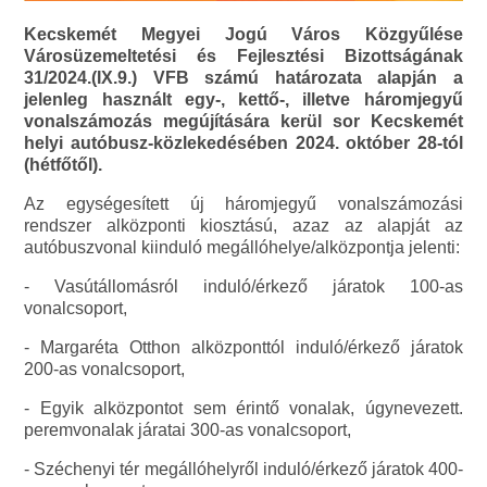
Kecskemét Megyei Jogú Város Közgyűlése
Városüzemeltetési és Fejlesztési Bizottságának
31/2024.(IX.9.) VFB számú határozata alapján a
jelenleg használt egy-, kettő-, illetve háromjegyű
vonalszámozás megújítására kerül sor Kecskemét
helyi autóbusz-közlekedésében 2024. október 28-tól
(hétfőtől).
Az egységesített új háromjegyű vonalszámozási
rendszer alközponti kiosztású, azaz az alapját az
autóbuszvonal kiinduló megállóhelye/alközpontja jelenti:
- Vasútállomásról induló/érkező járatok 100-as
vonalcsoport,
- Margaréta Otthon alközponttól induló/érkező járatok
200-as vonalcsoport,
- Egyik alközpontot sem érintő vonalak, úgynevezett.
peremvonalak járatai 300-as vonalcsoport,
- Széchenyi tér megállóhelyről induló/érkező járatok 400-